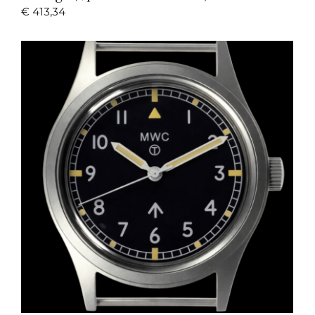
€
413,34