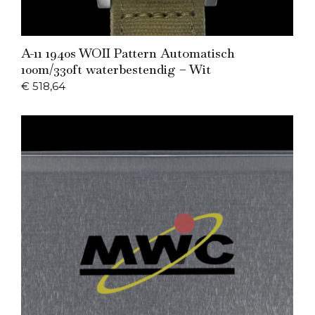
Add to Cart
A-11 1940s WOII Pattern Automatisch
100m/330ft waterbestendig – Wit
€
518,64