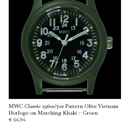
Add to Cart
MWC Classic 1960s/70s Pattern Olive Vietnam
Horloge on Matching Khaki – Groen
€
64,94