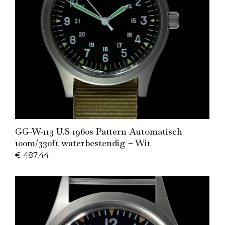
Add to Cart
GG-W-113 U.S 1960s Pattern Automatisch
100m/330ft waterbestendig – Wit
€
487,44