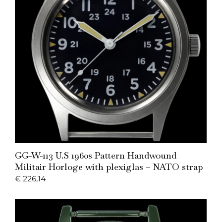
Add to Cart
GG-W-113 U.S 1960s Pattern Handwound
Militair Horloge with plexiglas – NATO strap
€
226,14