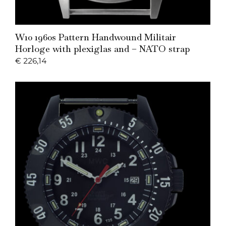
Add to Cart
W10 1960s Pattern Handwound Militair
Horloge with plexiglas and – NATO strap
€
226,14