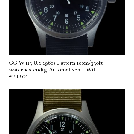
Add to Cart
GG-W-113 U.S 1960s Pattern 100m/330ft
waterbestendig Automatisch – Wit
€
518,64