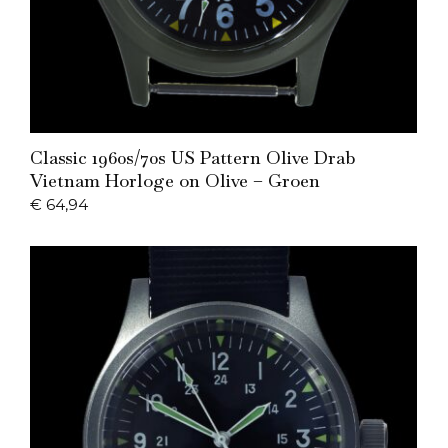
Add to Cart
Classic 1960s/70s US Pattern Olive Drab
Vietnam Horloge on Olive – Groen
€
64,94