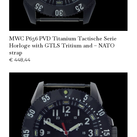
Add to Cart
MWC P656 PVD Titanium Tactische Serie
Horloge with GTLS Tritium and – NATO
strap
€
448,44