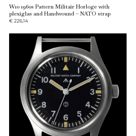
Add to Cart
W10 1960s Pattern Militair Horloge with
plexiglas and Handwound – NATO strap
€
226,14