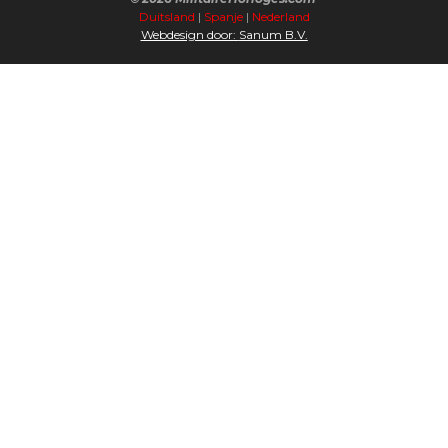
Duitsland
|
Spanje
|
Nederland
Webdesign door:
Sanum B.V.