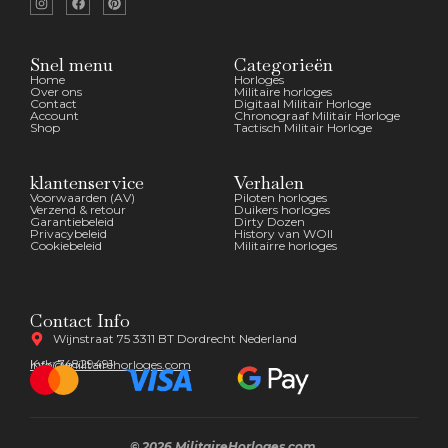
Snel menu
Categorieën
Home
Horloges
Over ons
Militaire horloges
Contact
Digitaal Militair Horloge
Account
Chronograaf Militair Horloge
Shop
Tactisch Militair Horloge
klantenservice
Verhalen
Voorwaarden (AV)
Piloten horloges
Verzend & retour
Duikers horloges
Garantiebeleid
Dirty Dozen
Privacybeleid
History van WOII
Cookiebeleid
Militairre horloges
Contact Info
Wijnstraat 75 3311 BT Dordrecht Nederland
Kvk: 74829491
Info@militairehorloges.com
© 2026 MilitaireHorloges.com