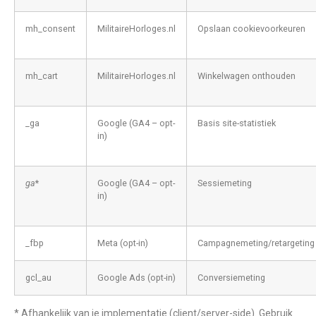
mh_consent
MilitaireHorloges.nl
Opslaan cookievoorkeuren
mh_cart
MilitaireHorloges.nl
Winkelwagen onthouden
_ga
Google (GA4 – opt-
Basis site-statistiek
in)
ga
*
Google (GA4 – opt-
Sessiemeting
in)
_fbp
Meta (opt-in)
Campagnemeting/retargeting
gcl_au
Google Ads (opt-in)
Conversiemeting
* Afhankelijk van je implementatie (client/server-side). Gebruik