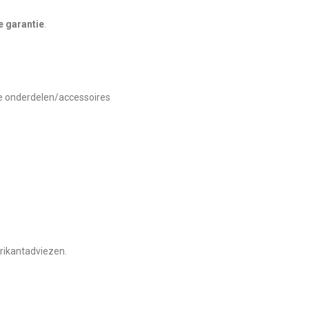
e garantie
.
ele onderdelen/accessoires
brikantadviezen.