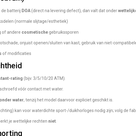
s de batterij
DOA
(direct na levering defect), dan valt dat onder
wettelijk
ksdelen (normale slijtage/esthetiek)
ng of andere
cosmetische
gebruikssporen
tootschade, onjuist openen/sluiten van kast, gebruik van niet-compatib
s
of modificaties
htheid
stant-rating
(bijv. 3/5/10/20 ATM).
schroefd vóór contact met water.
onder water
, tenzij het model daarvoor expliciet geschikt is.
chting) kan voor waterdichte sport-/duikhorloges nodig zijn; volg de fa
erkt je wettelijke rechten
niet
.
horting