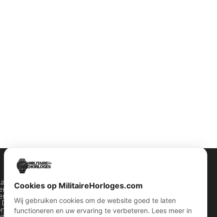
halen
Contact Info
Cookies op MilitaireHorloges.com
ten horloges
Wijnstraat 75 3311 BT Dordrecht
ers horloges
Nederland
Wij gebruiken cookies om de website goed te laten
y Dozen
ory van WOII
functioneren en uw ervaring te verbeteren. Lees meer in
Kvk: 74829491
Info@militairehorloges.com
airre horloges