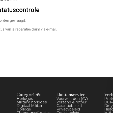
statuscontrole
orden gevraagd.
tus
van je reparatie/claim via e-mail.
Categorieën
klantenservice
Ver
Horloges
Voorwaarden (AV)
Pilo
Militaire horloges
Verzend & retour
Duik
Digitaal Militair
Garantiebeleid
Dirt
Horloge
Privacybeleid
Hist
Chronograaf Militair
Cookiebeleid
Milit