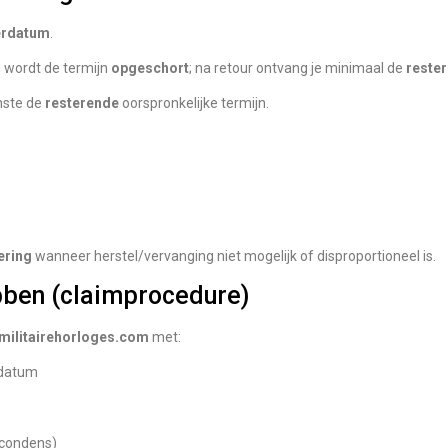
erdatum
.
 wordt de termijn
opgeschort
; na retour ontvang je minimaal de
reste
nste de
resterende
oorspronkelijke termijn.
ering
wanneer herstel/vervanging niet mogelijk of disproportioneel is.
bben (claimprocedure)
militairehorloges.com
met:
pdatum
/condens)