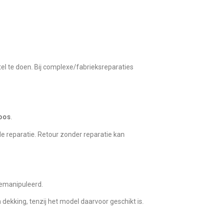
el te doen. Bij complexe/fabrieksreparaties
oos
.
e reparatie. Retour zonder reparatie kan
gemanipuleerd.
ekking, tenzij het model daarvoor geschikt is.