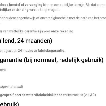
eloos herstel of vervanging
binnen een redelijke termijn. Als dat onmog
telijke) ontbinding
van de koop vragen.
 behoudens tegenbewijs of onverenigbaarheid met de aard van het pr
.
er van wettelijke garantie zijn voor
onze rekening
.
ullend, 24 maanden)
 horloges een
24 maanden fabrieksgarantie
.
arantie (bij normaal, redelijk gebruik)
ment
age/materiaal)
e
gespecificeerde waterdichtheidsklasse
en instructies (zie 3.3)
gebruik)