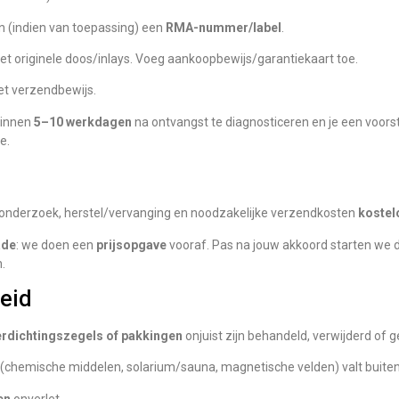
n (indien van toepassing) een
RMA-nummer/label
.
met originele doos/inlays. Voeg aankoopbewijs/garantiekaart toe.
t verzendbewijs.
binnen
5–10 werkdagen
na ontvangst te diagnosticeren en je een voorst
e.
onderzoek, herstel/vervanging en noodzakelijke verzendkosten
kostel
ade
: we doen een
prijsopgave
vooraf. Pas na jouw akkoord starten we d
.
heid
rdichtingszegels of pakkingen
onjuist zijn behandeld, verwijderd of 
(chemische middelen, solarium/sauna, magnetische velden) valt buiten d
en
onverlet.