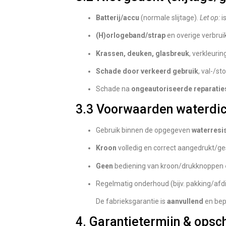
Batterij/accu
(normale slijtage).
Let op:
i
(H)orlogeband/strap
en overige verbrui
Krassen, deuken, glasbreuk
, verkleuri
Schade door verkeerd gebruik
, val-/s
Schade na
ongeautoriseerde reparatie
3.3 Voorwaarden waterdic
Gebruik binnen de opgegeven
waterresi
Kroon
volledig en correct aangedrukt/ge
Geen
bediening van kroon/drukknoppen
Regelmatig onderhoud (bijv. pakking/afdi
De fabrieksgarantie is
aanvullend
en bep
4. Garantietermijn & opsc