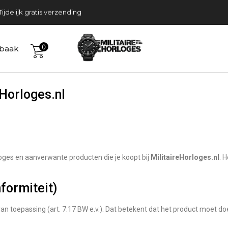
Tijdelijk gratis verzending
0
baak
eHorloges.nl
rloges en aanverwante producten die je koopt bij
MilitaireHorloges.nl
. 
nformiteit)
an toepassing (art. 7:17 BW e.v.). Dat betekent dat het product moet d