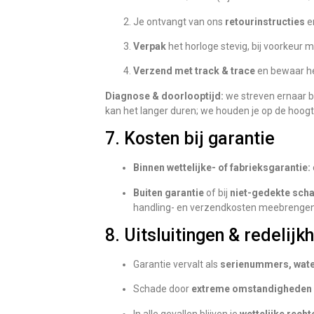
Je ontvangt van ons
retourinstructies
e
Verpak
het horloge stevig, bij voorkeur 
Verzend met track & trace
en bewaar he
Diagnose & doorlooptijd:
we streven ernaar 
kan het langer duren; we houden je op de hoogt
7. Kosten bij garantie
Binnen wettelijke- of fabrieksgarantie:
Buiten garantie
of bij
niet-gedekte sch
handling- en verzendkosten meebrengen
8. Uitsluitingen & redelijk
Garantie vervalt als
serienummers, wate
Schade door
extreme omstandigheden
In alle gevallen blijven je
wettelijke recht