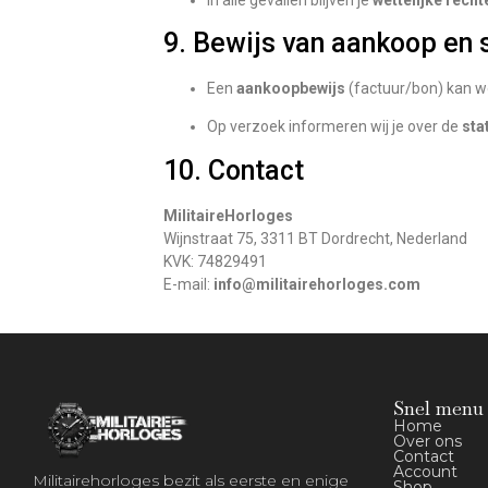
9. Bewijs van aankoop en 
Een
aankoopbewijs
(factuur/bon) kan w
Op verzoek informeren wij je over de
sta
10. Contact
MilitaireHorloges
Wijnstraat 75, 3311 BT Dordrecht, Nederland
KVK: 74829491
E-mail:
info@militairehorloges.com
Snel menu
Home
Over ons
Contact
Account
Militairehorloges bezit als eerste en enige
Shop