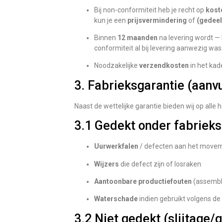
Bij non-conformiteit heb je recht op
kost
kun je een
prijsvermindering
of
(gedeel
Binnen
12 maanden
na levering wordt —
conformiteit al bij levering aanwezig was
Noodzakelijke
verzendkosten
in het kad
3. Fabrieksgarantie (aanv
Naast de wettelijke garantie bieden wij op alle
3.1 Gedekt onder fabrieksg
Uurwerkfalen
/ defecten aan het move
Wijzers
die defect zijn of losraken
Aantoonbare productiefouten
(assembl
Waterschade
indien gebruikt volgens d
3.2 Niet gedekt (slijtage/