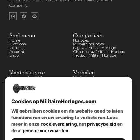
Company.
Snel menu
Categorieën
Home
Horloges
Over ons
Militaire horloges
Contact
Digitaal Militair Horloge
Account
Chronograaf Militair Horloge
Shop
Tactisch Militair Horloge
klantenservice
Verhalen
Voorwaarden (AV)
Piloten horloges
Verzend & retour
Duikers horloges
Garantiebeleid
Dirty Dozen
Privacybeleid
History van WOII
Cookiebeleid
Militairre horloges
Cookies op MilitaireHorloges.com
Wij gebruiken cookies om de website goed te laten
Contact Info
functioneren en uw ervaring te verbeteren. Lees
Wijnstraat 75 3311 BT Dordrecht Nederland
meer in onze
cookieverklaring
, het
privacybeleid
en
Kvk: 74829491
Info@militairehorloges.com
de
algemene voorwaarden
.