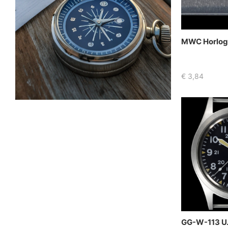
MWC Horloge
€
3,84
GG-W-113 U.