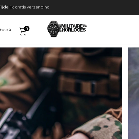
 je aan voor te gekke acties!
elijk gratis verzending
0
baak