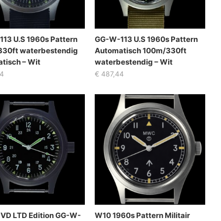
13 U.S 1960s Pattern
GG-W-113 U.S 1960s Pattern
30ft waterbestendig
Automatisch 100m/330ft
tisch – Wit
waterbestendig – Wit
4
€
487,44
D LTD Edition GG-W-
W10 1960s Pattern Militair