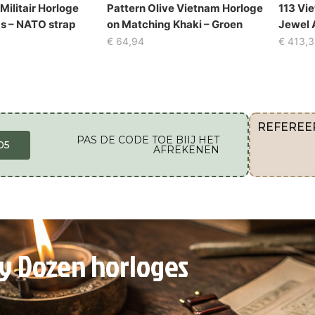
ilitair Horloge
Pattern Olive Vietnam Horloge
113 Vi
as – NATO strap
on Matching Khaki – Groen
Jewel 
€
64,94
€
413,3
REFEREE
PAS DE CODE TOE BIIJ HET
05
AFREKENEN
ty Dozen horloges