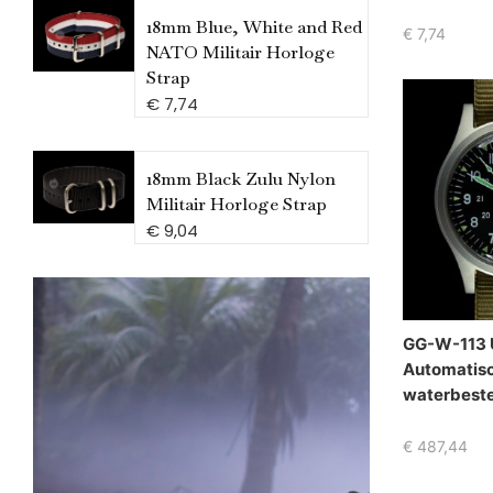
18mm Blue, White and Red
€
7,74
NATO Militair Horloge
Strap
€
7,74
18mm Black Zulu Nylon
Militair Horloge Strap
€
9,04
GG-W-113 U
Automatis
waterbeste
€
487,44