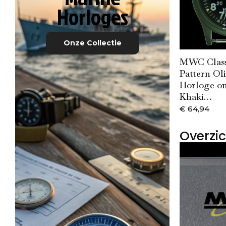
Horloges
Onze Collectie
MWC Classi
Pattern Ol
Horloge o
Khaki…
€
64,94
Overzi