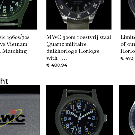
c 1960s/70s
MWC 300m roestvrij staal
Limit
ive Vietnam
Quartz militaire
of our
n Matching
duikhorloge Horloge
Horl
with –…
€
473,
€
480,94
cht