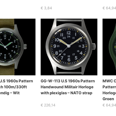
€
3,84
€
64,9
.S 1960s Pattern
GG-W-113 U.S 1960s Pattern
MWC Cl
ch 100m/330ft
Handwound Militair Horloge
Patter
ndig – Wit
with plexiglas – NATO strap
Horlog
Groen
€
226,14
€
64,9