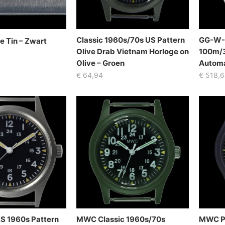
Classic 1960s/70s US Pattern
GG-W-1
 Tin – Zwart
Olive Drab Vietnam Horloge on
100m/3
Olive – Groen
Automa
€
64,94
€
518,6
S 1960s Pattern
MWC Classic 1960s/70s
MWC PV