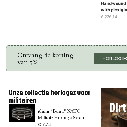
Handwound M
with plexigl
€
226,14
Ontvang de korting
HORLOGE-
van 5%
Onze collectie horloges voor
militairen
Dir
18mm “Bond” NATO
Militair Horloge Strap
€
7,74