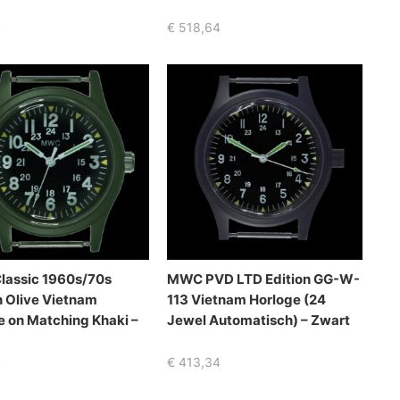
4
€
518,64
assic 1960s/70s
MWC PVD LTD Edition GG-W-
n Olive Vietnam
113 Vietnam Horloge (24
e on Matching Khaki –
Jewel Automatisch) – Zwart
4
€
413,34