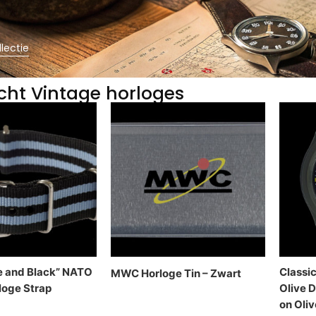
llectie
cht Vintage horloges
 and Black” NATO
Classi
MWC Horloge Tin – Zwart
rloge Strap
Olive 
on Oliv