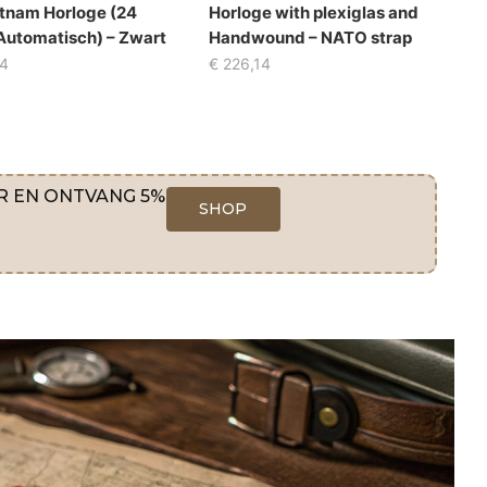
etnam Horloge (24
Horloge with plexiglas and
Automatisch) – Zwart
Handwound – NATO strap
4
€
226,14
R EN ONTVANG 5%
SHOP