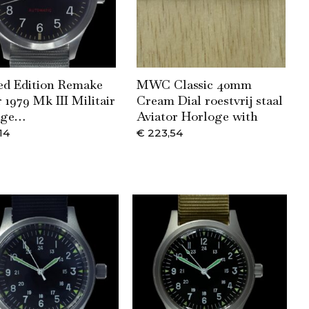
ed Edition Remake
MWC Classic 40mm
 1979 Mk III Militair
Cream Dial roestvrij staal
oge…
Aviator Horloge with
14
€
223,54