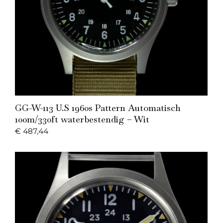
Add to Cart
GG-W-113 U.S 1960s Pattern Automatisch
100m/330ft waterbestendig – Wit
€
487,44