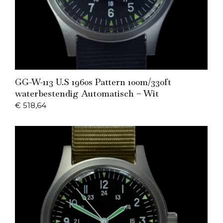
Add to Cart
GG-W-113 U.S 1960s Pattern 100m/330ft
waterbestendig Automatisch – Wit
€
518,64