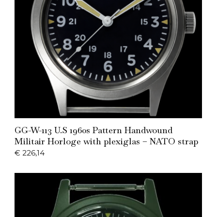
Add to Cart
GG-W-113 U.S 1960s Pattern Handwound
Militair Horloge with plexiglas – NATO strap
€
226,14