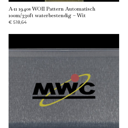
Add to Cart
A-11 1940s WOII Pattern Automatisch
100m/330ft waterbestendig – Wit
€
518,64