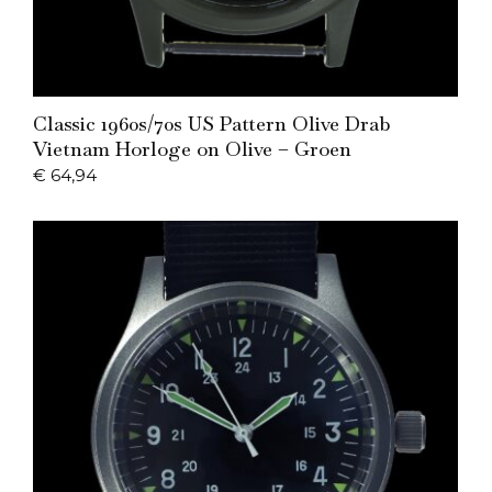
Add to Cart
Classic 1960s/70s US Pattern Olive Drab
Vietnam Horloge on Olive – Groen
€
64,94