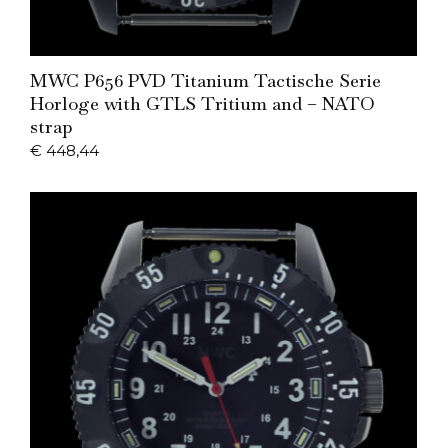
Add to Cart
MWC P656 PVD Titanium Tactische Serie
Horloge with GTLS Tritium and – NATO
strap
€
448,44