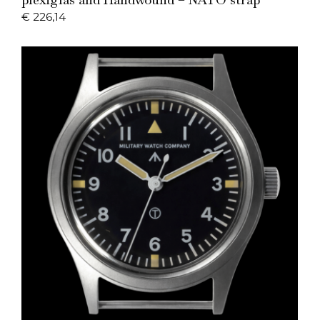
€
226,14