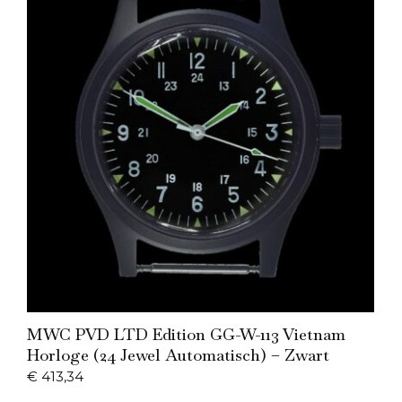
Add to Cart
MWC PVD LTD Edition GG-W-113 Vietnam
Horloge (24 Jewel Automatisch) – Zwart
€
413,34