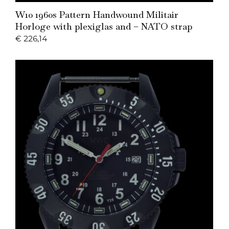
Add to Cart
W10 1960s Pattern Handwound Militair
Horloge with plexiglas and – NATO strap
€
226,14