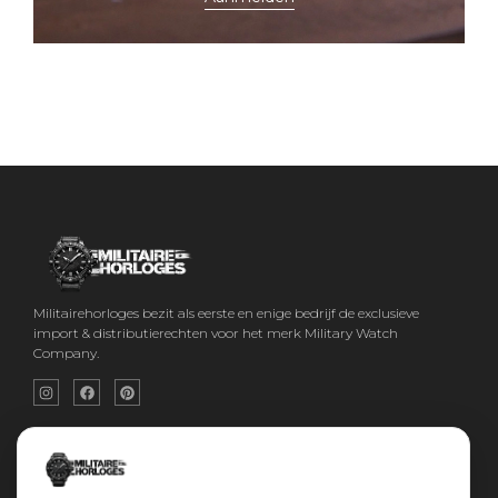
Militairehorloges bezit als eerste en enige bedrijf de exclusieve
import & distributierechten voor het merk Military Watch
Company.
Snel menu
Categorieën
Home
Horloges
Over ons
Militaire horloges