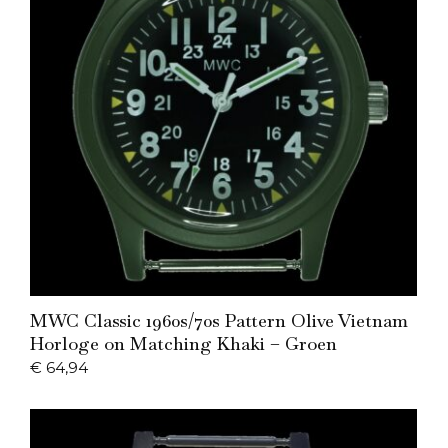
Add to Cart
MWC Classic 1960s/70s Pattern Olive Vietnam
Horloge on Matching Khaki – Groen
€
64,94