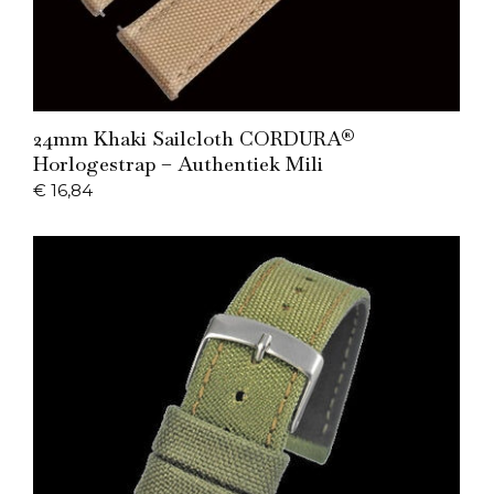
Add to Cart
24mm Khaki Sailcloth CORDURA®
Horlogestrap – Authentiek Mili
€
16,84