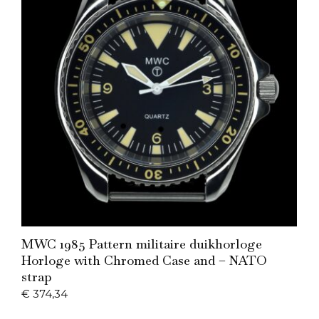
Add to Cart
MWC 1985 Pattern militaire duikhorloge
Horloge with Chromed Case and – NATO
strap
€
374,34