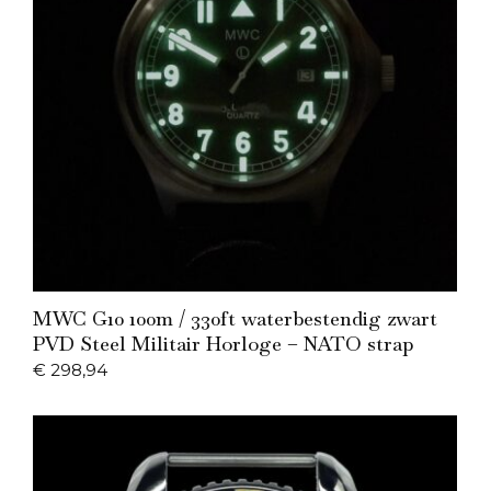
Add to Cart
MWC G10 100m / 330ft waterbestendig zwart
PVD Steel Militair Horloge – NATO strap
€
298,94