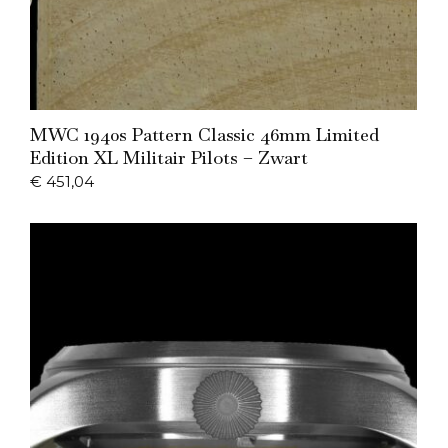
Add to Cart
MWC 1940s Pattern Classic 46mm Limited
Edition XL Militair Pilots – Zwart
€
451,04