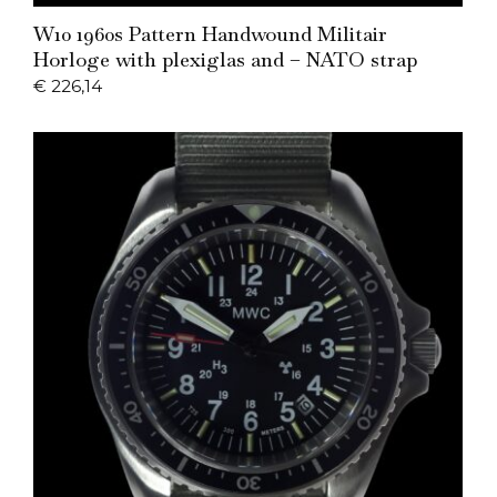
Add to Cart
W10 1960s Pattern Handwound Militair
Horloge with plexiglas and – NATO strap
€
226,14