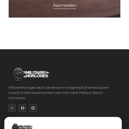
Aanmelden
Militairehorloges bezit als eerste en enige bedrijf de exclusieve
import & distributierechten voor het merk Military Watch
Company.
Snel menu
Categorieën