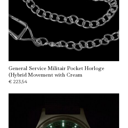
Add to Cart
General Service Militair Pocket Horloge
(Hybrid Movement with Cream
€
223,54