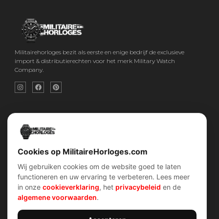
Militairehorloges bezit als eerste en enige bedrijf de exclusieve
import & distributierechten voor het merk Military Watch
Company.
Snel menu
Categorieën
Home
Horloges
Over ons
Militaire horloges
Contact
Digitaal Militair Horloge
Account
Chronograaf Militair Horloge
Shop
Tactisch Militair Horloge
Cookies op MilitaireHorloges.com
Wij gebruiken cookies om de website goed te laten
klantenservice
Verhalen
functioneren en uw ervaring te verbeteren. Lees meer
Voorwaarden (AV)
Piloten horloges
in onze
cookieverklaring
, het
privacybeleid
en de
Verzend & retour
Duikers horloges
Garantiebeleid
Dirty Dozen
algemene voorwaarden
.
Privacybeleid
History van WOII
Cookiebeleid
Militairre horloges