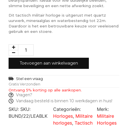
bedrijfspanden. Ideaal voor wie duidelijke beelden,
slimme beveiliging en een nette afwerking zoekt.
Dit tactisch militair horloge is uitgerust met quartz
uurwerk, mineraalglas en waterbestendig tot 22m.
Daardoor is het een betrouwbare keuze voor veeleisend
gebruik en een stoere.
Toevoegen aan winkelwagen
Stel een vraag
Gratis Verzonden
Ontvang 5% korting op alle aankopen.
Vragen?
Vandaag besteld is binnen 10 werkdagen in huis!
SKU:
SKU:
Categorieën:
Merk:
BUND/22/LEABLK
Horloges
,
Militaire
Militaire
horloges
,
Tactisch
Horloges