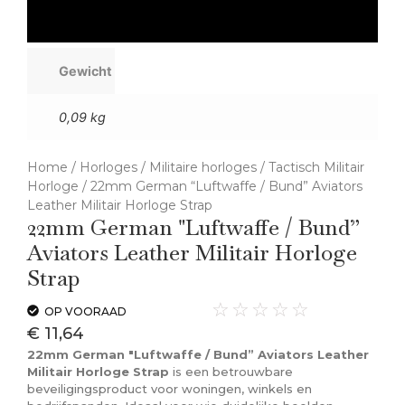
Gewicht
0,09 kg
Home
/
Horloges
/
Militaire horloges
/
Tactisch Militair
Horloge
/ 22mm German “Luftwaffe / Bund” Aviators
Leather Militair Horloge Strap
22mm German "Luftwaffe / Bund”
Aviators Leather Militair Horloge
Strap
☆
☆
☆
☆
☆
OP VOORAAD
€
11,64
22mm German "Luftwaffe / Bund” Aviators Leather
Militair Horloge Strap
is een betrouwbare
beveiligingsproduct voor woningen, winkels en