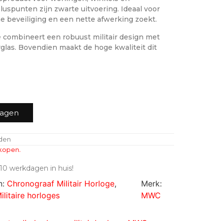
luspunten zijn zwarte uitvoering. Ideaal voor
me beveiliging en een nette afwerking zoekt.
combineert een robuust militair design met
rglas. Bovendien maakt de hoge kwaliteit dit
wagen
nden
kopen.
10 werkdagen in huis!
n:
Chronograaf Militair Horloge
,
Merk:
ilitaire horloges
MWC