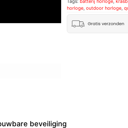
Tags:
batterij horloge
,
krasb
horloge
,
outdoor horloge
,
q
Gratis verzonden
ouwbare beveiliging