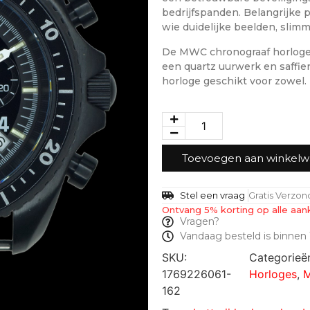
bedrijfspanden. Belangrijke p
wie duidelijke beelden, slim
De MWC chronograaf horloge 
een quartz uurwerk en saffie
horloge geschikt voor zowel.
Toevoegen aan winkel
Stel een vraag
Gratis Verzo
Ontvang 5% korting op alle aan
Vragen?
Vandaag besteld is binnen 
SKU:
Categorieë
1769226061-
Horloges
,
M
162