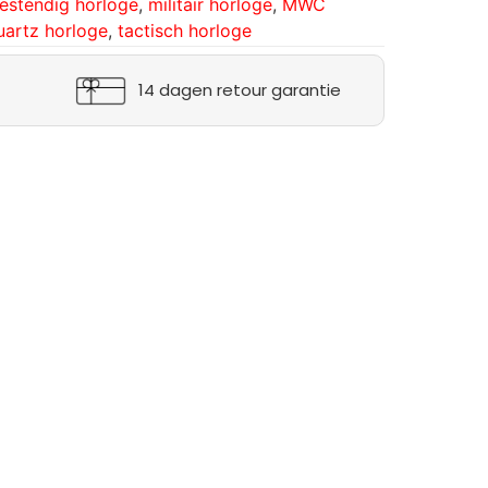
estendig horloge
,
militair horloge
,
MWC
uartz horloge
,
tactisch horloge
14 dagen retour garantie