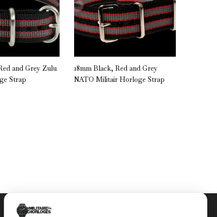
Red and Grey Zulu
18mm Black, Red and Grey
18mm Bla
oge Strap
NATO Militair Horloge Strap
Horloge