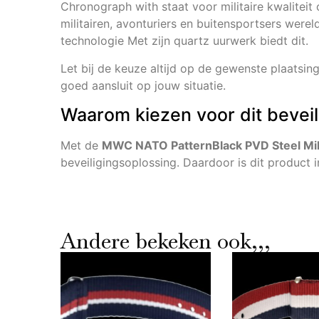
Chronograph with staat voor militaire kwaliteit o
militairen, avonturiers en buitensportsers were
technologie Met zijn quartz uurwerk biedt dit.
Let bij de keuze altijd op de gewenste plaatsing
goed aansluit op jouw situatie.
Waarom kiezen voor dit bevei
Met de
MWC NATO PatternBlack PVD Steel Mili
beveiligingsoplossing. Daardoor is dit product 
Andere bekeken ook,,,