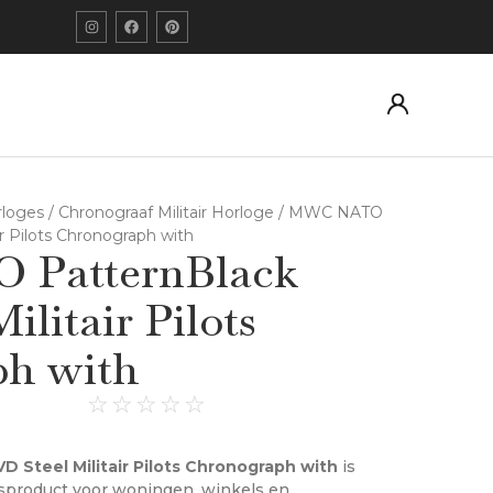
orloges
/
Chronograaf Militair Horloge
/ MWC NATO
r Pilots Chronograph with
PatternBlack
ilitair Pilots
h with
☆
☆
☆
☆
☆
Steel Militair Pilots Chronograph with
is
sproduct voor woningen, winkels en