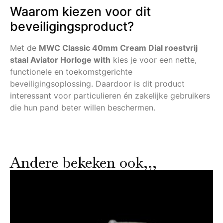
Waarom kiezen voor dit
beveiligingsproduct?
Met de
MWC Classic 40mm Cream Dial roestvrij
staal Aviator Horloge with
kies je voor een nette,
functionele en toekomstgerichte
beveiligingsoplossing. Daardoor is dit product
interessant voor particulieren én zakelijke gebruikers
die hun pand beter willen beschermen.
Andere bekeken ook,,,