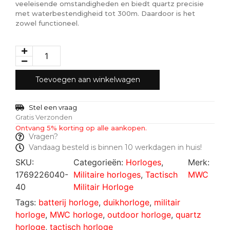
veeleisende omstandigheden en biedt quartz precisie
met waterbestendigheid tot 300m. Daardoor is het
zowel functioneel.
Toevoegen aan winkelwagen
Stel een vraag
Gratis Verzonden
Ontvang 5% korting op alle aankopen.
Vragen?
Vandaag besteld is binnen 10 werkdagen in huis!
SKU:
Categorieën:
Horloges
,
Merk:
1769226040-
Militaire horloges
,
Tactisch
MWC
40
Militair Horloge
Tags:
batterij horloge
,
duikhorloge
,
militair
horloge
,
MWC horloge
,
outdoor horloge
,
quartz
horloge
,
tactisch horloge