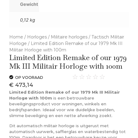
Gewicht
0,12 kg
Home
/
Horloges
/
Militaire horloges
/
Tactisch Militair
Horloge
/ Limited Edition Remake of our 1979 Mk III
Militair Horloge with 100m
Limited Edition Remake of our 1979
Mk III Militair Horloge with 100m
☆
☆
☆
☆
☆
OP VOORAAD
€
473,14
Limited Edition Remake of our 1979 Mk III Militair
Horloge with 100m
is een betrouwbare
beveiligingsproduct voor woningen, winkels en
bedrijfspanden. Ideaal voor wie duidelijke beelden,
slimme beveiliging en een nette afwerking zoekt.
Dit automatisch militair horloge is uitgerust met
automatisch uurwerk, saffierglas en waterbestendig tot
100m. Daardoor is het een betrouwbare keuze voor