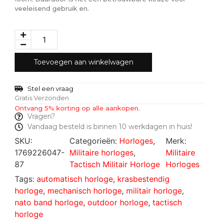
veeleisend gebruik en.
Toevoegen aan winkelwagen
Stel een vraag
Gratis Verzonden
Ontvang 5% korting op alle aankopen.
Vragen?
Vandaag besteld is binnen 10 werkdagen in huis!
SKU:
Categorieën:
Horloges
,
Merk:
1769226047-
Militaire horloges
,
Militaire
87
Tactisch Militair Horloge
Horloges
Tags:
automatisch horloge
,
krasbestendig
horloge
,
mechanisch horloge
,
militair horloge
,
nato band horloge
,
outdoor horloge
,
tactisch
horloge