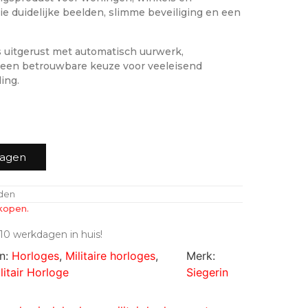
ie duidelijke beelden, slimme beveiliging en een
 is uitgerust met automatisch uurwerk,
t een betrouwbare keuze voor veeleisend
ing.
wagen
nden
kopen.
10 werkdagen in huis!
ën:
Horloges
,
Militaire horloges
,
Merk:
litair Horloge
Siegerin