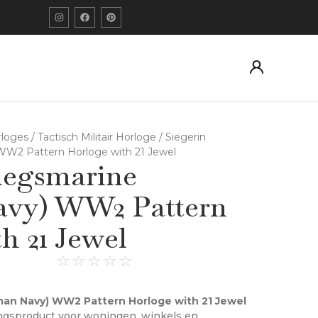
orloges
/
Tactisch Militair Horloge
/ Siegerin
WW2 Pattern Horloge with 21 Jewel
iegsmarine
vy) WW2 Pattern
h 21 Jewel
☆
☆
☆
☆
☆
man Navy) WW2 Pattern Horloge with 21 Jewel
ingsproduct voor woningen, winkels en