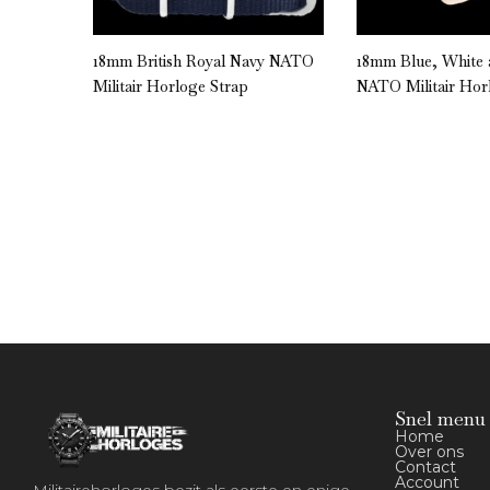
” NATO
18mm British Royal Navy NATO
18mm Blue, White
Militair Horloge Strap
NATO Militair Hor
Snel menu
Home
Over ons
Contact
Account