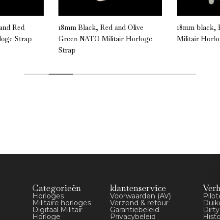
 and Red
18mm Black, Red and Olive
18mm black, 
loge Strap
Green NATO Militair Horloge
Militair Horl
Strap
Categorieën
klantenservice
Ver
Horloges
Voorwaarden (AV)
Pilo
Militaire horloges
Verzend & retour
Duik
Digitaal Militair
Garantiebeleid
Dirt
Horloge
Privacybeleid
Hist