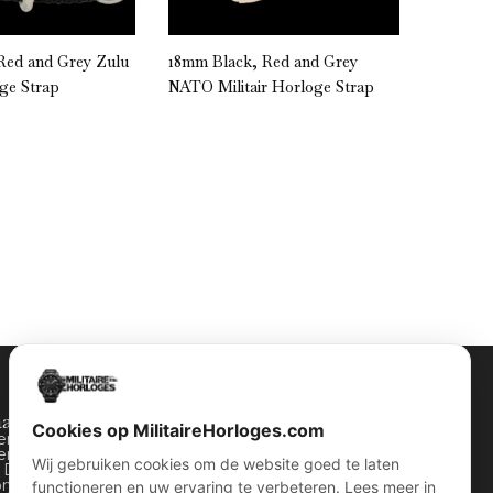
Red and Grey Zulu
18mm Black, Red and Grey
18mm Bla
oge Strap
NATO Militair Horloge Strap
Horloge
halen
Contact Info
Cookies op MilitaireHorloges.com
ten horloges
Wijnstraat 75 3311 BT Dordrecht
ers horloges
Nederland
Wij gebruiken cookies om de website goed te laten
y Dozen
ory van WOII
Kvk: 74829491
functioneren en uw ervaring te verbeteren. Lees meer in
Info@militairehorloges.com