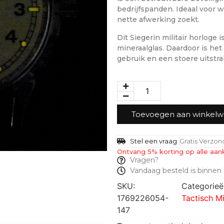
bedrijfspanden. Ideaal voor w
nette afwerking zoekt.
Dit Siegerin militair horloge
mineraalglas. Daardoor is he
gebruik en een stoere uitstral
Toevoegen aan winkel
Stel een vraag
Gratis Verzo
Ontvang 5% korting op alle aan
Vragen?
Vandaag besteld is binnen 
SKU:
Categorie
1769226054-
Tactisch Mi
147