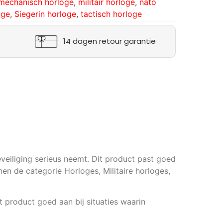
mechanisch horloge
,
militair horloge
,
nato
oge
,
Siegerin horloge
,
tactisch horloge
14 dagen retour garantie
veiliging serieus neemt. Dit product past goed
nnen de categorie Horloges, Militaire horloges,
t product goed aan bij situaties waarin