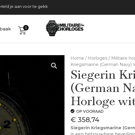
Tijdelijk gratis verzending
Meld je aan voor te gekke acties!
0
baak
Home
/
Horloges
/
Militaire h
Kriegsmarine (German Navy) 
Siegerin Kr
(German Na
Horloge wit
OP VOORAAD
€
358,74
Siegerin Kriegsmarine (Ger
is een betrouwbare beveilig