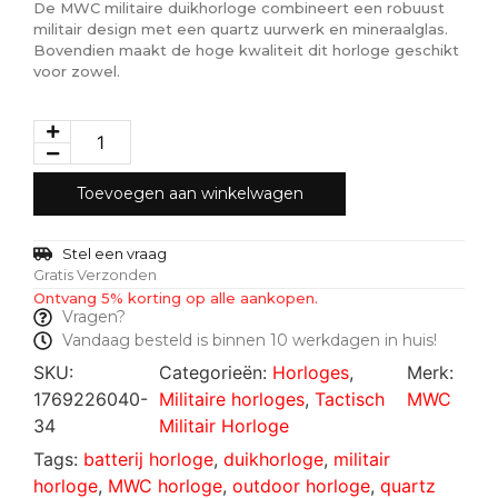
De MWC militaire duikhorloge combineert een robuust
militair design met een quartz uurwerk en mineraalglas.
Bovendien maakt de hoge kwaliteit dit horloge geschikt
voor zowel.
Toevoegen aan winkelwagen
Stel een vraag
Gratis Verzonden
Ontvang 5% korting op alle aankopen.
Vragen?
Vandaag besteld is binnen 10 werkdagen in huis!
SKU:
Categorieën:
Horloges
,
Merk:
1769226040-
Militaire horloges
,
Tactisch
MWC
34
Militair Horloge
Tags:
batterij horloge
,
duikhorloge
,
militair
horloge
,
MWC horloge
,
outdoor horloge
,
quartz