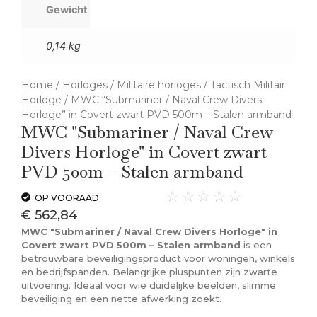
Gewicht
0,14 kg
Home
/
Horloges
/
Militaire horloges
/
Tactisch Militair
Horloge
/ MWC “Submariner / Naval Crew Divers
Horloge” in Covert zwart PVD 500m – Stalen armband
MWC "Submariner / Naval Crew
Divers Horloge" in Covert zwart
PVD 500m – Stalen armband
☆
☆
☆
☆
☆
OP VOORAAD
€
562,84
MWC "Submariner / Naval Crew Divers Horloge" in
Covert zwart PVD 500m – Stalen armband
is een
betrouwbare beveiligingsproduct voor woningen, winkels
en bedrijfspanden. Belangrijke pluspunten zijn zwarte
uitvoering. Ideaal voor wie duidelijke beelden, slimme
beveiliging en een nette afwerking zoekt.