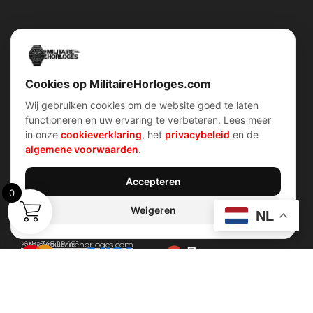
Snel menu
Categorieën
Home
Horloges
Over ons
Militaire horloges
Contact
Digitaal Militair Horloge
Account
Chronograaf Militair Horloge
Shop
Tactisch Militair Horloge
Cookies op MilitaireHorloges.com
Wij gebruiken cookies om de website goed te laten
klantenservice
Verhalen
functioneren en uw ervaring te verbeteren. Lees meer
Voorwaarden (AV)
Piloten horloges
in onze
cookieverklaring
, het
privacybeleid
en de
Verzend & retour
Duikers horloges
Garantiebeleid
Dirty Dozen
algemene voorwaarden
.
Privacybeleid
History van WOII
Cookiebeleid
Militairre horloges
Accepteren
0
Weigeren
Contact Info
NL
Wijnstraat 75 3311 BT Dordrecht Nederland
Kvk: 74829491
Info@militairehorloges.com
© 2026 MilitaireHorloges.com