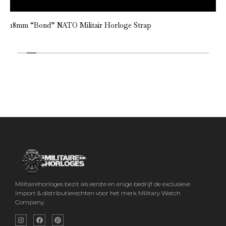
18mm “Bond” NATO Militair Horloge Strap
Militairehorloges bezit als eerste en enige bedrijf de exclusieve
import & distributierechten voor het merk Military Watch
Company.