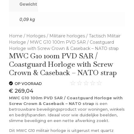
Gewicht
0,09 kg
Home
/
Horloges
/
Militaire horloges
/
Tactisch Militair
Horloge
/ MWC G10 100m PVD SAR / Coastguard
Horloge with Screw Crown & Caseback – NATO strap
MWC G10 100m PVD SAR /
Coastguard Horloge with Screw
Crown & Caseback – NATO strap
☆
☆
☆
☆
☆
OP VOORAAD
€
269,04
MWC G10 100m PVD SAR / Coastguard Horloge with
Screw Crown & Caseback – NATO strap
is een
betrouwbare beveiligingsproduct voor woningen, winkels
en bedrijfspanden. Ideaal voor wie duidelijke beelden,
slimme beveiliging en een nette afwerking zoekt.
Dit MWC G10 militair horloge is uitgerust met quartz