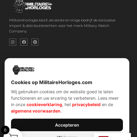
Militairehorloges bezit als eerste en enige bedrijf de exclusieve
import & distributierechten voor het merk Military Watch
Company.
Snel menu
Categorieën
Home
Horloges
Over ons
Militaire horloges
Contact
Digitaal Militair Horloge
Account
Chronograaf Militair Horloge
Shop
Tactisch Militair Horloge
Cookies op MilitaireHorloges.com
Wij gebruiken cookies om de website goed te laten
klantenservice
Verhalen
functioneren en uw ervaring te verbeteren. Lees meer
Voorwaarden (AV)
Piloten horloges
in onze
cookieverklaring
, het
privacybeleid
en de
Verzend & retour
Duikers horloges
Garantiebeleid
Dirty Dozen
algemene voorwaarden
.
Privacybeleid
History van WOII
Cookiebeleid
Militairre horloges
Accepteren
0