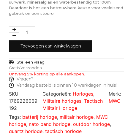
uurwerk, mineraalglas en waterbestendig tot 100m.
Daardoor is het een betrouwbare keuze voor veeleisend
gebruik en een stoere.
Toevoegen aan winkelwagen
Stel een vraag
Gratis Verzonden
Ontvang 5% korting op alle aankopen.
Vragen?
Vandaag besteld is binnen 10 werkdagen in huis!
SKU:
Categorieën:
Horloges
,
Merk:
1769226069-
Militaire horloges
,
Tactisch
MWC
192
Militair Horloge
Tags:
batterij horloge
,
militair horloge
,
MWC
horloge
,
nato band horloge
,
outdoor horloge
,
quartz horloge
,
tactisch horloge