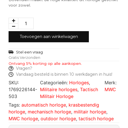
voor zowel.
Toevoegen aan winkelwagen
Stel een vraag
Gratis Verzonden
Ontvang 5% korting op alle aankopen.
Vragen?
Vandaag besteld is binnen 10 werkdagen in huis!
SKU:
Categorieën:
Horloges
,
Merk:
1769226144-
Militaire horloges
,
Tactisch
MWC
503
Militair Horloge
Tags:
automatisch horloge
,
krasbestendig
horloge
,
mechanisch horloge
,
militair horloge
,
MWC horloge
,
outdoor horloge
,
tactisch horloge