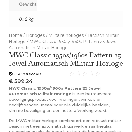
Gewicht
0,12 kg
Home
/
Horloges
/
Militaire horloges
/
Tactisch Militair
Horloge
/ MWC Classic 1950s/1960s Pattern 25 Jewel
Automatisch Militair Horloge
MWC Classic 1950s/1960s Pattern 25
Jewel Automatisch Militair Horloge
☆
☆
☆
☆
☆
OP VOORAAD
€
599,24
MWC Classic 1950s/1960s Pattern 25 Jewel
Automatisch Militair Horloge
is een betrouwbare
beveiligingsproduct voor woningen, winkels en
bedrijfspanden. Ideaal voor wie duidelijke beelden,
slimme beveiliging en een nette afwerking zoekt.
De MWC militair horloge combineert een robuust militair
design met een automatisch uurwerk en saffierglas.
Bovendien maakt de hoge kwaliteit dit horloge geschikt