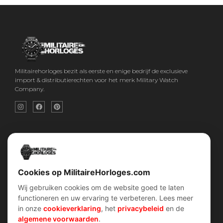
Militairehorloges bezit als eerste en enige bedrijf de exclusieve
import & distributierechten voor het merk Military Watch
Company.
Snel menu
Categorieën
Home
Horloges
Over ons
Militaire horloges
Contact
Digitaal Militair Horloge
Account
Chronograaf Militair Horloge
Shop
Tactisch Militair Horloge
Cookies op MilitaireHorloges.com
Wij gebruiken cookies om de website goed te laten
klantenservice
Verhalen
functioneren en uw ervaring te verbeteren. Lees meer
Voorwaarden (AV)
Piloten horloges
in onze
cookieverklaring
, het
privacybeleid
en de
Verzend & retour
Duikers horloges
Garantiebeleid
Dirty Dozen
algemene voorwaarden
.
Privacybeleid
History van WOII