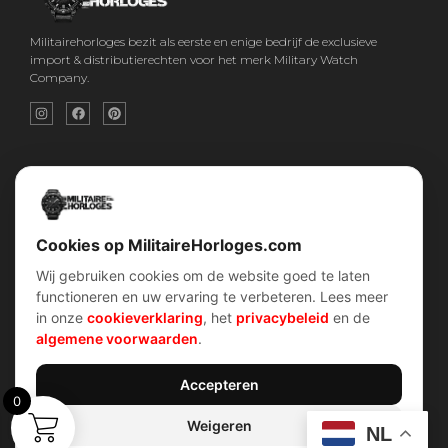
Militairehorloges bezit als eerste en enige bedrijf de exclusieve
import & distributierechten voor het merk Military Watch
Company.
Snel menu
Categorieën
Home
Horloges
Over ons
Militaire horloges
Contact
Digitaal Militair Horloge
Account
Chronograaf Militair Horloge
Shop
Tactisch Militair Horloge
Cookies op MilitaireHorloges.com
Wij gebruiken cookies om de website goed te laten
klantenservice
Verhalen
functioneren en uw ervaring te verbeteren. Lees meer
Voorwaarden (AV)
Piloten horloges
in onze
cookieverklaring
, het
privacybeleid
en de
Verzend & retour
Duikers horloges
Garantiebeleid
Dirty Dozen
algemene voorwaarden
.
Privacybeleid
History van WOII
Cookiebeleid
Militairre horloges
Accepteren
0
Weigeren
Contact Info
NL