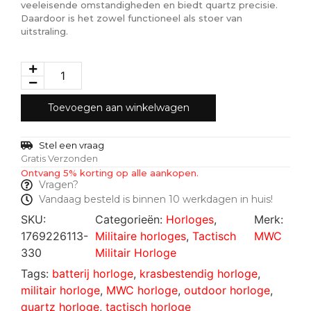
veeleisende omstandigheden en biedt quartz precisie.
Daardoor is het zowel functioneel als stoer van
uitstraling.
Toevoegen aan winkelwagen
Stel een vraag
Gratis Verzonden
Ontvang 5% korting op alle aankopen.
Vragen?
Vandaag besteld is binnen 10 werkdagen in huis!
SKU:
Categorieën:
Horloges
,
Merk:
1769226113-
Militaire horloges
,
Tactisch
MWC
330
Militair Horloge
Tags:
batterij horloge
,
krasbestendig horloge
,
militair horloge
,
MWC horloge
,
outdoor horloge
,
quartz horloge
,
tactisch horloge