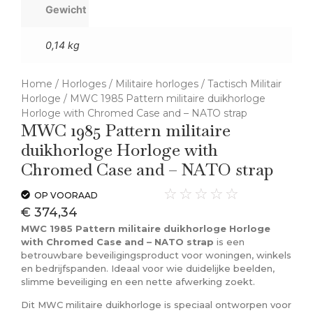
Gewicht
0,14 kg
Home
/
Horloges
/
Militaire horloges
/
Tactisch Militair
Horloge
/ MWC 1985 Pattern militaire duikhorloge
Horloge with Chromed Case and – NATO strap
MWC 1985 Pattern militaire
duikhorloge Horloge with
Chromed Case and – NATO strap
☆
☆
☆
☆
☆
OP VOORAAD
€
374,34
MWC 1985 Pattern militaire duikhorloge Horloge
with Chromed Case and – NATO strap
is een
betrouwbare beveiligingsproduct voor woningen, winkels
en bedrijfspanden. Ideaal voor wie duidelijke beelden,
slimme beveiliging en een nette afwerking zoekt.
Dit MWC militaire duikhorloge is speciaal ontworpen voor