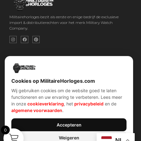
Militairehorloges bezit als eerste en enige bedrijf de exclusieve
import & distributierechten voor het merk Military Watch
Company.
Snel menu
Categorieën
Home
Horloges
Over ons
Militaire horloges
Contact
Digitaal Militair Horloge
Account
Chronograaf Militair Horloge
Shop
Tactisch Militair Horloge
Cookies op MilitaireHorloges.com
Wij gebruiken cookies om de website goed te laten
klantenservice
Verhalen
functioneren en uw ervaring te verbeteren. Lees meer
Voorwaarden (AV)
Piloten horloges
in onze
cookieverklaring
, het
privacybeleid
en de
Verzend & retour
Duikers horloges
Garantiebeleid
Dirty Dozen
algemene voorwaarden
.
Privacybeleid
History van WOII
Cookiebeleid
Militairre horloges
Accepteren
0
Weigeren
Contact Info
NL