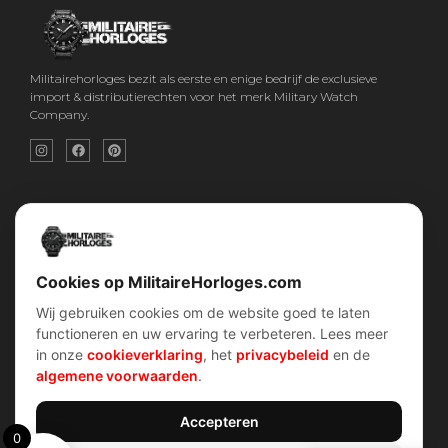
Militairehorloges bezit als eerste en enige bedrijf de exclusieve
import & distributierechten voor het merk Military Watch
Company.
Snel menu
Categorieën
Home
Horloges
Over ons
Militaire horloges
Contact
Digitaal Militair Horloge
Account
Chronograaf Militair Horloge
Shop
Tactisch Militair Horloge
Cookies op MilitaireHorloges.com
Wij gebruiken cookies om de website goed te laten
klantenservice
Verhalen
functioneren en uw ervaring te verbeteren. Lees meer
Voorwaarden (AV)
Piloten horloges
in onze
cookieverklaring
, het
privacybeleid
en de
Verzend & retour
Duikers horloges
Garantiebeleid
Dirty Dozen
algemene voorwaarden
.
Privacybeleid
History van WOII
Cookiebeleid
Militairre horloges
Accepteren
0