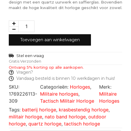
design met een quartz uurwerk en saffierglas. Bovendien
maakt de hoge kwaliteit dit horloge geschikt voor zowel.
Toevoegen aan winkelwagen
Stel een vraag
Gratis Verzonden
Ontvang 5% korting op alle aankopen.
Vragen?
Vandaag besteld is binnen 10 werkdagen in huis!
SKU:
Categorieën:
Horloges
,
Merk:
1769226113-
Militaire horloges
,
Militaire
309
Tactisch Militair Horloge
Horloges
Tags:
batterij horloge
,
krasbestendig horloge
,
militair horloge
,
nato band horloge
,
outdoor
horloge
,
quartz horloge
,
tactisch horloge