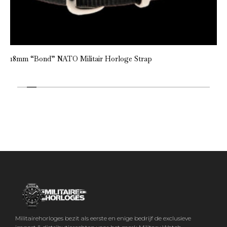
18mm “Bond” NATO Militair Horloge Strap
Militairehorloges bezit als eerste en enige bedrijf de exclusieve