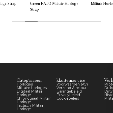
loge Strap
Green NATO Militair Horloge
Militair Horl
Strap
Categorieën
klantenservice
Ver
Horloges
Voorwaarden (AV)
Pilo
Militaire horloges
Verzend & retour
Duik
Digitaal Militair
Garantiebeleid
Dirt
Horloge
Privacybeleid
Hist
Chronograaf Militair
Cookiebeleid
Milit
Horloge
Tactisch Militair
Horloge