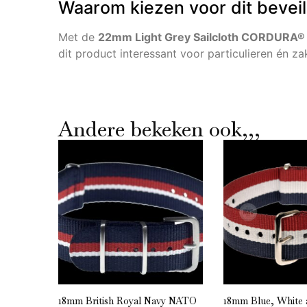
Waarom kiezen voor dit bevei
Met de
22mm Light Grey Sailcloth CORDURA®
dit product interessant voor particulieren én z
Andere bekeken ook,,,
” NATO
18mm British Royal Navy NATO
18mm Blue, White