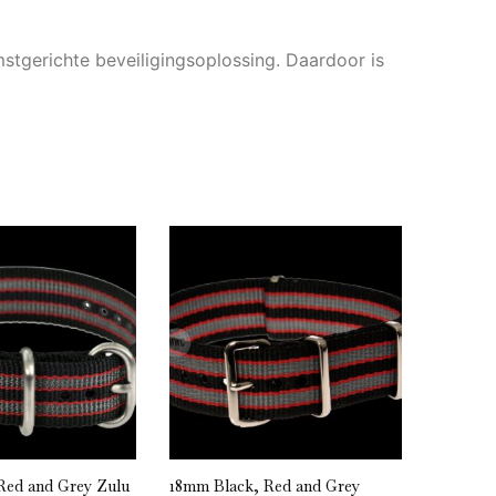
mstgerichte beveiligingsoplossing. Daardoor is
Red and Grey Zulu
18mm Black, Red and Grey
18mm Bla