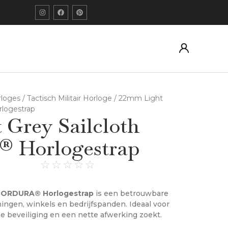
orloges
/
Tactisch Militair Horloge
/ 22mm Light
logestrap
 Grey Sailcloth
Horlogestrap
☆
☆
☆
☆
☆
 CORDURA® Horlogestrap
is een betrouwbare
ingen, winkels en bedrijfspanden. Ideaal voor
me beveiliging en een nette afwerking zoekt.