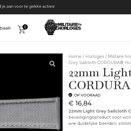
Tijdelijk gratis verzending
Meld je aan voor te gekke acties!
0
baak
Home
/
Horloges
/
Militaire h
Grey Sailcloth CORDURA® Hor
22mm Light
CORDURA® 
OP VOORAAD
€
16,84
22mm Light Grey Sailcloth
beveiligingsproduct voor won
wie duidelijke beelden, slim