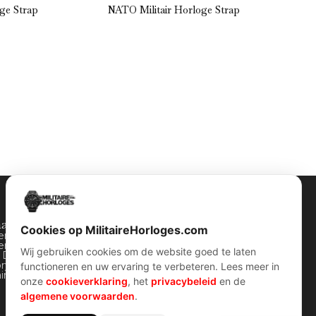
oge Strap
NATO Militair Horloge Strap
Horloge
halen
Contact Info
Cookies op MilitaireHorloges.com
ten horloges
Wijnstraat 75 3311 BT Dordrecht
ers horloges
Nederland
Wij gebruiken cookies om de website goed te laten
y Dozen
ory van WOII
Kvk: 74829491
functioneren en uw ervaring te verbeteren. Lees meer in
Info@militairehorloges.com
airre horloges
onze
cookieverklaring
, het
privacybeleid
en de
algemene voorwaarden
.