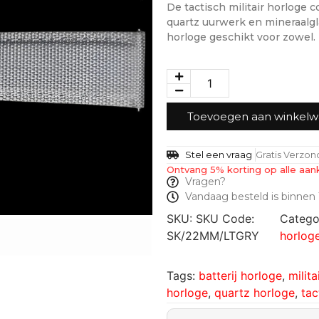
De tactisch militair horloge 
quartz uurwerk en mineraalgl
horloge geschikt voor zowel.
Toevoegen aan winkel
Stel een vraag
Gratis Verzo
Ontvang 5% korting op alle aan
Vragen?
Vandaag besteld is binnen 
SKU:
SKU Code:
Catego
SK/22MM/LTGRY
horlog
Tags:
batterij horloge
,
milita
horloge
,
quartz horloge
,
tac