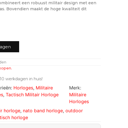
combineert een robuust militair design met een
as. Bovendien maakt de hoge kwaliteit dit
wagen
nden
kopen.
10 werkdagen in huis!
rieën:
Horloges
,
Militaire
Merk:
es
,
Tactisch Militair Horloge
Militaire
Horloges
ir horloge
,
nato band horloge
,
outdoor
tisch horloge