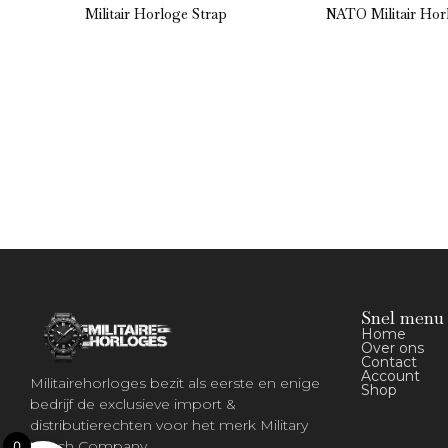
Militair Horloge Strap
NATO Militair Hor
Snel menu
Home
Over ons
Contact
Account
Militairehorloges bezit als eerste en enige
Shop
bedrijf de exclusieve import &
distributierechten voor het merk Military
Watch Company.
0