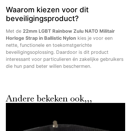
Waarom kiezen voor dit
beveiligingsproduct?
Met de
22mm LGBT Rainbow Zulu NATO Militair
Horloge Strap in Ballistic Nylon
kies je voor een
nette, functionele en toekomstgerichte
beveiligingsoplossing. Daardoor is dit product
interessant voor particulieren én zakelijke gebruikers
die hun pand beter willen beschermen.
Andere bekeken ook,,,