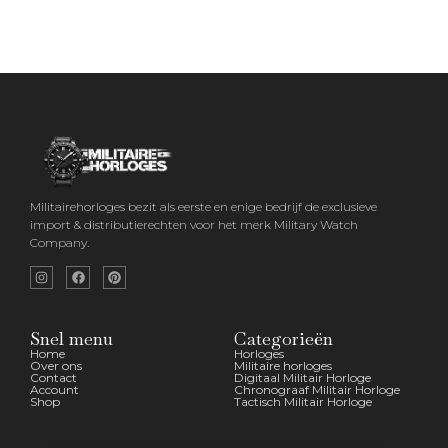
Militairehorloges bezit als eerste en enige bedrijf de exclusieve
import & distributierechten voor het merk Military Watch
Company.
Snel menu
Categorieën
Home
Horloges
Over ons
Militaire horloges
Contact
Digitaal Militair Horloge
Account
Chronograaf Militair Horloge
Shop
Tactisch Militair Horloge