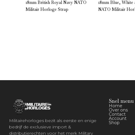
” NATO
18mm British Royal Navy NATO
18mm Blue, White
Militair Horloge Strap
NATO Militair Hor
Snel menu
Home
Over ons
Contact
Account
Militairehorloges bezit als eerste en enige
Shop
bedrijf de exclusieve import &
distributierechten voor het merk Military