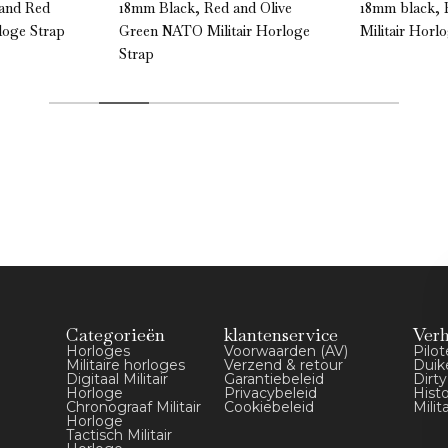
 and Red
18mm Black, Red and Olive
18mm black, 
loge Strap
Green NATO Militair Horloge
Militair Horl
Strap
Categorieën
klantenservice
Ver
Horloges
Voorwaarden (AV)
Pilo
Militaire horloges
Verzend & retour
Duik
Digitaal Militair
Garantiebeleid
Dirt
Horloge
Privacybeleid
Hist
Chronograaf Militair
Cookiebeleid
Milit
Horloge
Tactisch Militair