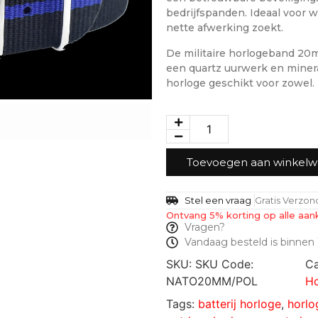
bedrijfspanden. Ideaal voor w
nette afwerking zoekt.
De militaire horlogeband 20
een quartz uurwerk en minera
horloge geschikt voor zowel.
Toevoegen aan winkel
Stel een vraag
Gratis Verzo
Ontvang 5% korting op alle aan
Vragen?
Vandaag besteld is binnen 
SKU:
SKU Code:
Ca
NATO20MM/POL
Ho
Tags:
batterij horloge
,
horl