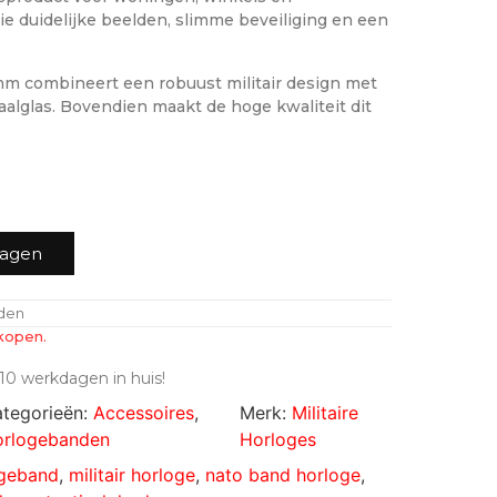
ie duidelijke beelden, slimme beveiliging en een
mm combineert een robuust militair design met
alglas. Bovendien maakt de hoge kwaliteit dit
wagen
nden
kopen.
10 werkdagen in huis!
tegorieën:
Accessoires
,
Merk:
Militaire
rlogebanden
Horloges
ogeband
,
militair horloge
,
nato band horloge
,