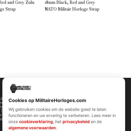
Red and Grey Zulu
18mm Black, Red and Grey
18mm Bla
oge Strap
NATO Militair Horloge Strap
Horloge
halen
Contact Info
Cookies op MilitaireHorloges.com
ten horloges
Wijnstraat 75 3311 BT Dordrecht
ers horloges
Nederland
Wij gebruiken cookies om de website goed te laten
y Dozen
ory van WOII
Kvk: 74829491
functioneren en uw ervaring te verbeteren. Lees meer in
Info@militairehorloges.com
airre horloges
onze
cookieverklaring
, het
privacybeleid
en de
algemene voorwaarden
.