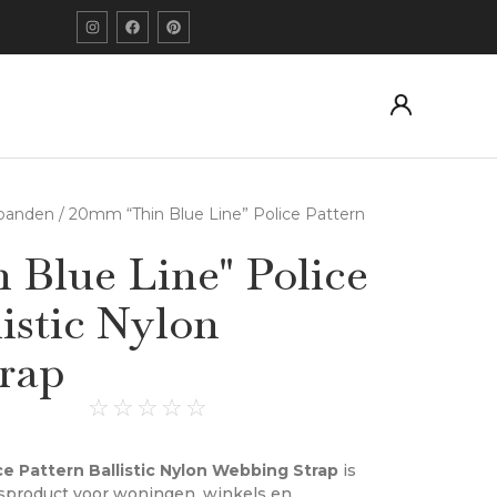
banden
/ 20mm “Thin Blue Line” Police Pattern
 Blue Line" Police
listic Nylon
rap
☆
☆
☆
☆
☆
e Pattern Ballistic Nylon Webbing Strap
is
sproduct voor woningen, winkels en