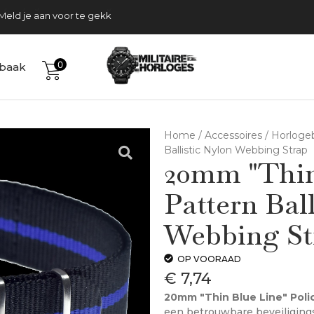
Tijdelijk gratis verzending
Meld je aan voor te gekke acties!
0
baak
Home
/
Accessoires
/
Horloge
Ballistic Nylon Webbing Strap
20mm "Thin
Pattern Bal
Webbing St
OP VOORAAD
€
7,74
20mm "Thin Blue Line" Polic
een betrouwbare beveiliging