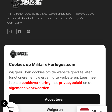
Militairehorloges bezit als eerste en enige bedrijf de exclusieve
import & distributierechten voor het merk Military Watch
Company.
Snel menu
Categorieën
Home
Horloges
Over ons
Militaire horloges
Contact
Digitaal Militair Horloge
Account
Chronograaf Militair Horloge
Shop
Tactisch Militair Horloge
Cookies op MilitaireHorloges.com
Wij gebruiken cookies om de website goed te laten
klantenservice
Verhalen
functioneren en uw ervaring te verbeteren. Lees meer
Voorwaarden (AV)
Piloten horloges
in onze
cookieverklaring
, het
privacybeleid
en de
Verzend & retour
Duikers horloges
Garantiebeleid
Dirty Dozen
algemene voorwaarden
.
Privacybeleid
History van WOII
Cookiebeleid
Militairre horloges
Accepteren
0
Weigeren
Contact Info
NL