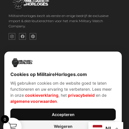
Militairehorloges bezit als eerste en enige bedrijf de exclusieve
import & distributierechten voor het merk Military Watch
Company.
Snel menu
Categorieën
Home
Horloges
Over ons
Militaire horloges
Contact
Digitaal Militair Horloge
Account
Chronograaf Militair Horloge
Shop
Tactisch Militair Horloge
Cookies op MilitaireHorloges.com
Wij gebruiken cookies om de website goed te laten
klantenservice
Verhalen
functioneren en uw ervaring te verbeteren. Lees meer
Voorwaarden (AV)
Piloten horloges
in onze
cookieverklaring
, het
privacybeleid
en de
Verzend & retour
Duikers horloges
Garantiebeleid
Dirty Dozen
algemene voorwaarden
.
Privacybeleid
History van WOII
Cookiebeleid
Militairre horloges
Accepteren
0
Weigeren
Contact Info
NL