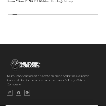
18mm “Bond” NATO Militair Horloge Strap
Militairehorloges bezit als eerste en enige bedrijf de exclusieve
import & distributierechten voor het merk Military Watch
Company.