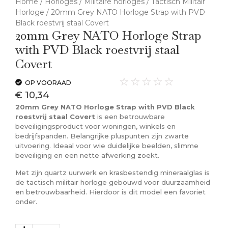
Home
/
Horloges
/
Militaire horloges
/
Tactisch Militair
Horloge
/ 20mm Grey NATO Horloge Strap with PVD
Black roestvrij staal Covert
20mm Grey NATO Horloge Strap
with PVD Black roestvrij staal
Covert
☆
☆
☆
☆
☆
OP VOORAAD
€
10,34
20mm Grey NATO Horloge Strap with PVD Black
roestvrij staal Covert
is een betrouwbare
beveiligingsproduct voor woningen, winkels en
bedrijfspanden. Belangrijke pluspunten zijn zwarte
uitvoering. Ideaal voor wie duidelijke beelden, slimme
beveiliging en een nette afwerking zoekt.
Met zijn quartz uurwerk en krasbestendig mineraalglas is
de tactisch militair horloge gebouwd voor duurzaamheid
en betrouwbaarheid. Hierdoor is dit model een favoriet
onder.