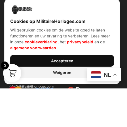
Snel menu
Categorieën
Home
Horloges
Over ons
Militaire horloges
Contact
Digitaal Militair Horloge
Account
Chronograaf Militair Horloge
Shop
Tactisch Militair Horloge
Cookies op MilitaireHorloges.com
Wij gebruiken cookies om de website goed te laten
klantenservice
Verhalen
functioneren en uw ervaring te verbeteren. Lees meer
Voorwaarden (AV)
Piloten horloges
in onze
cookieverklaring
, het
privacybeleid
en de
Verzend & retour
Duikers horloges
Garantiebeleid
Dirty Dozen
algemene voorwaarden
.
Privacybeleid
History van WOII
Cookiebeleid
Militairre horloges
Accepteren
0
Weigeren
Contact Info
NL
Wijnstraat 75 3311 BT Dordrecht Nederland
Kvk: 74829491
Info@militairehorloges.com
© 2026 MilitaireHorloges.com
Duitsland
|
Spanje
|
Nederland
Webdesign door:
Sanum B.V.