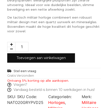
bedrijfspanden. Belangrijke pluspunten zijn zwarte
uitvoering. Ideaal voor wie duidelijke beelden, slimme
beveiliging en een nette afwerking zoekt.
De tactisch militair horloge combineert een robuust
militair design met een quartz uurwerk en mineraalglas.
Bovendien maakt de hoge kwaliteit dit horloge geschikt
voor zowel.
Toevoegen aan winkelwagen
Stel een vraag
Gratis Verzonden
Ontvang 5% korting op alle aankopen.
Vragen?
Vandaag besteld is binnen 10 werkdagen in huis!
SKU:
SKU Code:
Categorieën:
Merk:
NATO20GRYPVD25
Horloges
,
Militaire