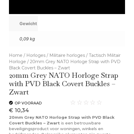
Gewicht
0,09 kg
Home
/
Horloges
/
Militaire horloges
/
Tactisch Militair
Horloge
/ 20mm Grey NATO Horloge Strap with PVD
Black Covert Buckles – Zwart
20mm Grey NATO Horloge Strap
with PVD Black Covert Buckles –
Zwart
☆
☆
☆
☆
☆
OP VOORAAD
€
10,34
20mm Grey NATO Horloge Strap with PVD Black
Covert Buckles – Zwart
is een betrouwbare
beveiligingsproduct voor woningen, winkels en