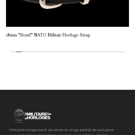
18mm “Bond” NATO Militair Horloge Strap
Militairehorloges bezit als eerste en enige bedrijf de exclusieve