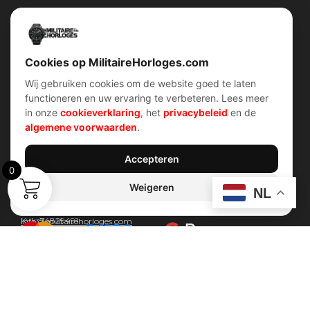
Snel menu
Categorieën
Home
Horloges
Over ons
Militaire horloges
Contact
Digitaal Militair Horloge
Account
Chronograaf Militair Horloge
Shop
Tactisch Militair Horloge
Cookies op MilitaireHorloges.com
Wij gebruiken cookies om de website goed te laten
klantenservice
Verhalen
functioneren en uw ervaring te verbeteren. Lees meer
Voorwaarden (AV)
Piloten horloges
in onze
cookieverklaring
, het
privacybeleid
en de
Verzend & retour
Duikers horloges
Garantiebeleid
Dirty Dozen
algemene voorwaarden
.
Privacybeleid
History van WOII
Cookiebeleid
Militairre horloges
Accepteren
0
Weigeren
Contact Info
NL
Wijnstraat 75 3311 BT Dordrecht Nederland
Kvk: 74829491
Info@militairehorloges.com
© 2026 MilitaireHorloges.com
Duitsland
|
Spanje
|
Nederland
Webdesign door:
Sanum B.V.