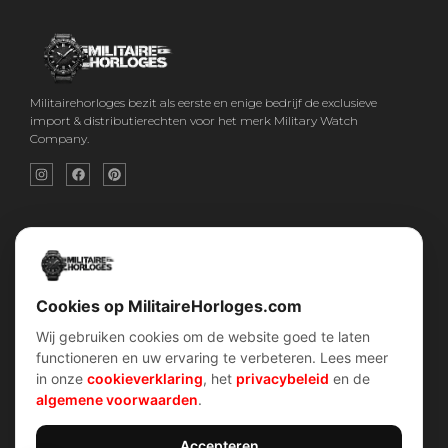
Militairehorloges bezit als eerste en enige bedrijf de exclusieve
import & distributierechten voor het merk Military Watch
Company.
Snel menu
Categorieën
Home
Horloges
Over ons
Militaire horloges
Contact
Digitaal Militair Horloge
Account
Chronograaf Militair Horloge
Shop
Tactisch Militair Horloge
Cookies op MilitaireHorloges.com
Wij gebruiken cookies om de website goed te laten
klantenservice
Verhalen
functioneren en uw ervaring te verbeteren. Lees meer
Voorwaarden (AV)
Piloten horloges
in onze
cookieverklaring
, het
privacybeleid
en de
Verzend & retour
Duikers horloges
Garantiebeleid
Dirty Dozen
algemene voorwaarden
.
Privacybeleid
History van WOII
Cookiebeleid
Militairre horloges
Accepteren