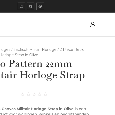
orloges
/
Tactisch Militair Horloge
/ 2 Piece Retro
orloge Strap in Olive
ro Pattern 22mm
tair Horloge Strap
☆
☆
☆
☆
☆
Canvas Militair Horloge Strap in Olive
is een
duct voor woningen, winkels en bedrijfspanden.