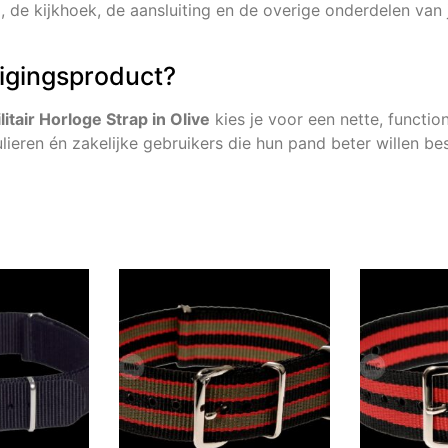
, de kijkhoek, de aansluiting en de overige onderdelen van j
ligingsproduct?
tair Horloge Strap in Olive
kies je voor een nette, functio
ulieren én zakelijke gebruikers die hun pand beter willen b