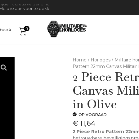
Tijdelijk gratis verzending
Meld je aan voor te gekke acties!
0
baak
Home
/
Horloges
/
Militaire h
Pattern 22mm Canvas Militair H
2 Piece Ret
Canvas Mili
in Olive
OP VOORAAD
€
11,64
2 Piece Retro Pattern 22mm 
betrouwbare beveiligingspro