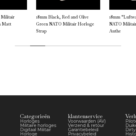
ilitair
18mm Black, Red and Olive
18mm “Luftwa
h Matt
Green NATO Militair Horloge
NATO Militai
Strap
Authe
Categorieën
klantenservice
Ver
Horloges
Voorwaarden (AV)
Pilo
Militaire horloges
Verzend & retour
Duik
Digitaal Militair
Garantiebeleid
Dirt
Horloge
Privacybeleid
Hist