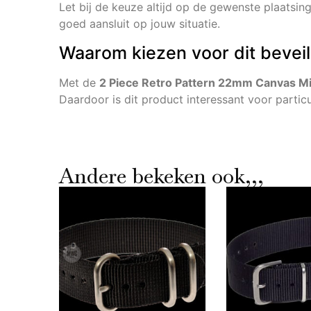
Let bij de keuze altijd op de gewenste plaatsing
goed aansluit op jouw situatie.
Waarom kiezen voor dit bevei
Met de
2 Piece Retro Pattern 22mm Canvas Mili
Daardoor is dit product interessant voor partic
Andere bekeken ook,,,