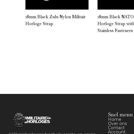
” NATO
18mm Black Zulu Nylon Militair
18mm Black NATO M
Horloge Strap
Horloge Strap wit
Stainless Fasteners
Snel menu
Home
Over ons
Contact
Account