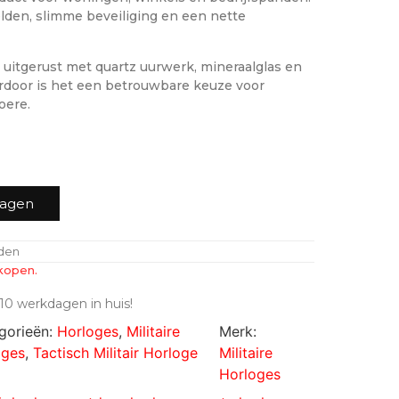
elden, slimme beveiliging en een nette
is uitgerust met quartz uurwerk, mineraalglas en
rdoor is het een betrouwbare keuze voor
oere.
wagen
nden
kopen.
10 werkdagen in huis!
gorieën:
Horloges
,
Militaire
Merk:
oges
,
Tactisch Militair Horloge
Militaire
Horloges