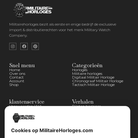
Militairehorloges bezit als eerste en enige bedrijf de exclusieve
import & distributierechten voor het merk Military Watch
Company.
Snel menu
Categorieën
Home
Horloges
Over ons
Militaire horloges
Contact
Digitaal Militair Horloge
Account
Chronograaf Militair Horloge
Shop
Tactisch Militair Horloge
klantenservice
Verhalen
Voorwaarden (AV)
Piloten horloges
Verzend & retour
Duikers horloges
Garantiebeleid
Dirty Dozen
Privacybeleid
History van WOII
Cookiebeleid
Militairre horloges
Cookies op MilitaireHorloges.com