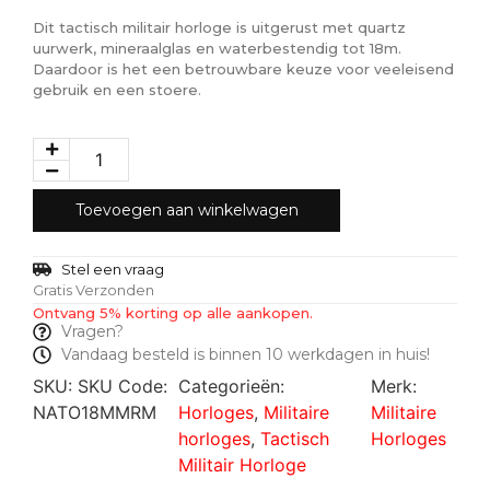
Dit tactisch militair horloge is uitgerust met quartz
uurwerk, mineraalglas en waterbestendig tot 18m.
Daardoor is het een betrouwbare keuze voor veeleisend
gebruik en een stoere.
Toevoegen aan winkelwagen
Stel een vraag
Gratis Verzonden
Ontvang 5% korting op alle aankopen.
Vragen?
Vandaag besteld is binnen 10 werkdagen in huis!
SKU:
SKU Code:
Categorieën:
Merk:
NATO18MMRM
Horloges
,
Militaire
Militaire
horloges
,
Tactisch
Horloges
Militair Horloge