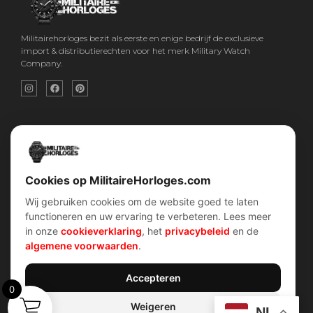
Militairehorloges bezit als eerste en enige bedrijf de exclusieve
import & distributierechten voor het merk Military Watch
Company.
Snel menu
Categorieën
Home
Horloges
Over ons
Militaire horloges
Contact
Digitaal Militair Horloge
Account
Chronograaf Militair Horloge
Shop
Tactisch Militair Horloge
Cookies op MilitaireHorloges.com
Wij gebruiken cookies om de website goed te laten
klantenservice
Verhalen
functioneren en uw ervaring te verbeteren. Lees meer
Voorwaarden (AV)
Piloten horloges
in onze
cookieverklaring
, het
privacybeleid
en de
Verzend & retour
Duikers horloges
Garantiebeleid
Dirty Dozen
algemene voorwaarden
.
Privacybeleid
History van WOII
Cookiebeleid
Militairre horloges
Accepteren
0
Weigeren
Contact Info
NL