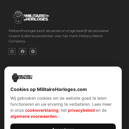
Militairehorloges bezit als eerste en enige bedrijf de exclusieve
import & distributierechten voor het merk Military Watch
Company.
Snel menu
Categorieën
Home
Horloges
Over ons
Militaire horloges
Contact
Digitaal Militair Horloge
Account
Chronograaf Militair Horloge
Shop
Tactisch Militair Horloge
Cookies op MilitaireHorloges.com
Wij gebruiken cookies om de website goed te laten
klantenservice
Verhalen
functioneren en uw ervaring te verbeteren. Lees meer
Voorwaarden (AV)
Piloten horloges
in onze
cookieverklaring
, het
privacybeleid
en de
Verzend & retour
Duikers horloges
Garantiebeleid
Dirty Dozen
algemene voorwaarden
.
Privacybeleid
History van WOII
Cookiebeleid
Militairre horloges