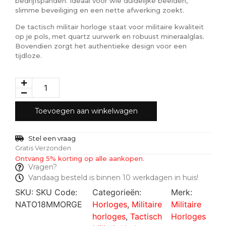
bedrijfspanden. Ideaal voor wie duidelijke beelden,
slimme beveiliging en een nette afwerking zoekt.
De tactisch militair horloge staat voor militaire kwaliteit
op je pols, met quartz uurwerk en robuust mineraalglas.
Bovendien zorgt het authentieke design voor een
tijdloze.
Toevoegen aan winkelwagen
Stel een vraag
Gratis Verzonden
Ontvang 5% korting op alle aankopen.
Vragen?
Vandaag besteld is binnen 10 werkdagen in huis!
SKU:
SKU Code:
Categorieën:
Merk:
NATO18MMORGE
Horloges
,
Militaire
Militaire
horloges
,
Tactisch
Horloges