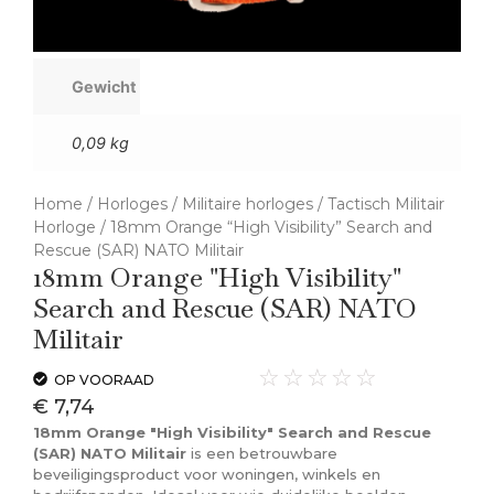
Gewicht
0,09 kg
Home
/
Horloges
/
Militaire horloges
/
Tactisch Militair
Horloge
/ 18mm Orange “High Visibility” Search and
Rescue (SAR) NATO Militair
18mm Orange "High Visibility"
Search and Rescue (SAR) NATO
Militair
☆
☆
☆
☆
☆
OP VOORAAD
€
7,74
18mm Orange "High Visibility" Search and Rescue
(SAR) NATO Militair
is een betrouwbare
beveiligingsproduct voor woningen, winkels en