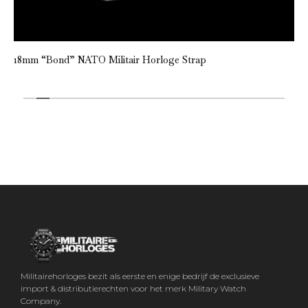
18mm “Bond” NATO Militair Horloge Strap
Militairehorloges bezit als eerste en enige bedrijf de exclusieve
import & distributierechten voor het merk Military Watch
Company.