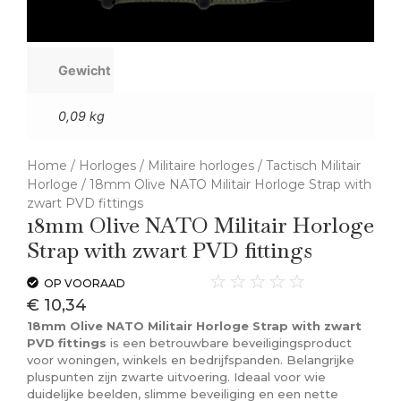
Gewicht
0,09 kg
Home
/
Horloges
/
Militaire horloges
/
Tactisch Militair
Horloge
/ 18mm Olive NATO Militair Horloge Strap with
zwart PVD fittings
18mm Olive NATO Militair Horloge
Strap with zwart PVD fittings
☆
☆
☆
☆
☆
OP VOORAAD
€
10,34
18mm Olive NATO Militair Horloge Strap with zwart
PVD fittings
is een betrouwbare beveiligingsproduct
voor woningen, winkels en bedrijfspanden. Belangrijke
pluspunten zijn zwarte uitvoering. Ideaal voor wie
duidelijke beelden, slimme beveiliging en een nette