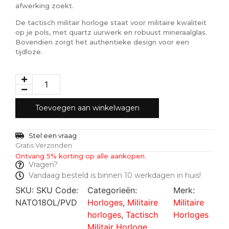
afwerking zoekt.
De tactisch militair horloge staat voor militaire kwaliteit
op je pols, met quartz uurwerk en robuust mineraalglas.
Bovendien zorgt het authentieke design voor een
tijdloze.
Toevoegen aan winkelwagen
Stel een vraag
Gratis Verzonden
Ontvang 5% korting op alle aankopen.
Vragen?
Vandaag besteld is binnen 10 werkdagen in huis!
SKU:
SKU Code:
Categorieën:
Merk:
NATO18OL/PVD
Horloges
,
Militaire
Militaire
horloges
,
Tactisch
Horloges
Militair Horloge