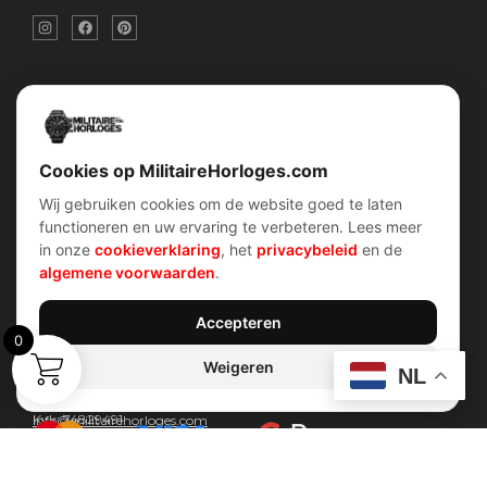
Snel menu
Categorieën
Home
Horloges
Over ons
Militaire horloges
Contact
Digitaal Militair Horloge
Account
Chronograaf Militair Horloge
Shop
Tactisch Militair Horloge
Cookies op MilitaireHorloges.com
Wij gebruiken cookies om de website goed te laten
klantenservice
Verhalen
functioneren en uw ervaring te verbeteren. Lees meer
Voorwaarden (AV)
Piloten horloges
in onze
cookieverklaring
, het
privacybeleid
en de
Verzend & retour
Duikers horloges
Garantiebeleid
Dirty Dozen
algemene voorwaarden
.
Privacybeleid
History van WOII
Cookiebeleid
Militairre horloges
Accepteren
0
Weigeren
Contact Info
NL
Wijnstraat 75 3311 BT Dordrecht Nederland
Kvk: 74829491
Info@militairehorloges.com