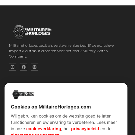
Militairehorloges bezit als eerste en enige bedrijf de exclusieve
import & distributierechten voor het merk Military Watch
Company.
Snel menu
Categorieën
Home
Horloges
Over ons
Militaire horloges
Contact
Digitaal Militair Horloge
Account
Chronograaf Militair Horloge
Shop
Tactisch Militair Horloge
Cookies op MilitaireHorloges.com
Wij gebruiken cookies om de website goed te laten
klantenservice
Verhalen
functioneren en uw ervaring te verbeteren. Lees meer
Voorwaarden (AV)
Piloten horloges
in onze
cookieverklaring
, het
privacybeleid
en de
Verzend & retour
Duikers horloges
Garantiebeleid
Dirty Dozen
algemene voorwaarden
.