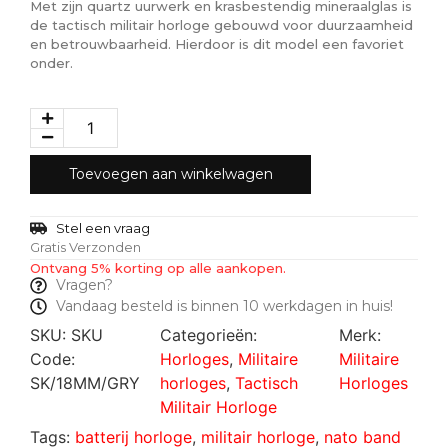
Met zijn quartz uurwerk en krasbestendig mineraalglas is
de tactisch militair horloge gebouwd voor duurzaamheid
en betrouwbaarheid. Hierdoor is dit model een favoriet
onder.
Toevoegen aan winkelwagen
Stel een vraag
Gratis Verzonden
Ontvang 5% korting op alle aankopen.
Vragen?
Vandaag besteld is binnen 10 werkdagen in huis!
SKU:
SKU
Categorieën:
Merk:
Code:
Horloges
,
Militaire
Militaire
SK/18MM/GRY
horloges
,
Tactisch
Horloges
Militair Horloge
Tags:
batterij horloge
,
militair horloge
,
nato band