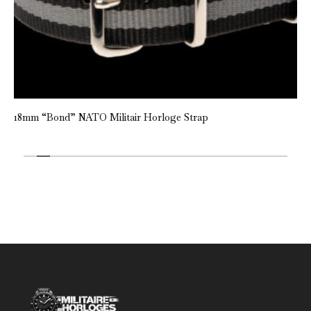
itair Horloge Strap
18mm “Blue and Black” 