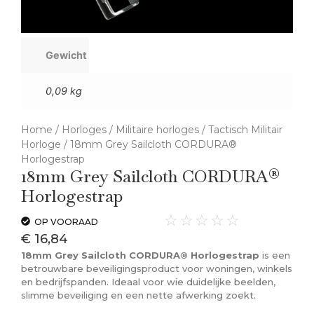
Gewicht
0,09 kg
Home
/
Horloges
/
Militaire horloges
/
Tactisch Militair
Horloge
/ 18mm Grey Sailcloth CORDURA®
Horlogestrap
18mm Grey Sailcloth CORDURA®
Horlogestrap
☆
☆
☆
☆
☆
OP VOORAAD
€
16,84
18mm Grey Sailcloth CORDURA® Horlogestrap
is een
betrouwbare beveiligingsproduct voor woningen, winkels
en bedrijfspanden. Ideaal voor wie duidelijke beelden,
slimme beveiliging en een nette afwerking zoekt.