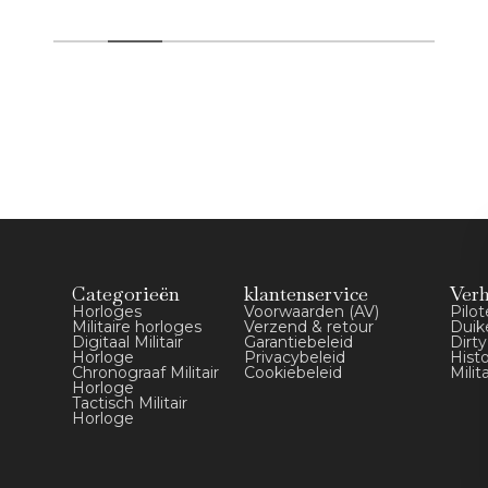
Categorieën
klantenservice
Ver
Horloges
Voorwaarden (AV)
Pilo
Militaire horloges
Verzend & retour
Duik
Digitaal Militair
Garantiebeleid
Dirt
Horloge
Privacybeleid
Hist
Chronograaf Militair
Cookiebeleid
Milit
Horloge
Tactisch Militair
Horloge