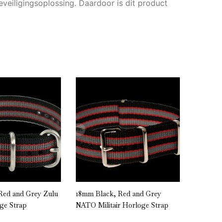
eveiligingsoplossing. Daardoor is dit product
Red and Grey Zulu
18mm Black, Red and Grey
18mm Bla
oge Strap
NATO Militair Horloge Strap
Horloge