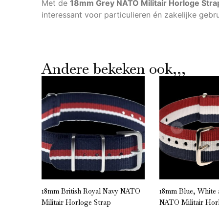
Met de
18mm Grey NATO Militair Horloge Stra
interessant voor particulieren én zakelijke geb
Andere bekeken ook,,,
” NATO
18mm British Royal Navy NATO
18mm Blue, White
Militair Horloge Strap
NATO Militair Hor