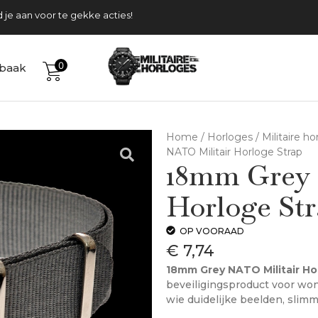
Tijdelijk gratis verzending
Meld je aan voor te gekke acties!
0
baak
Home
/
Horloges
/
Militaire h
NATO Militair Horloge Strap
18mm Grey 
Horloge St
OP VOORAAD
€
7,74
18mm Grey NATO Militair Ho
beveiligingsproduct voor won
wie duidelijke beelden, slim