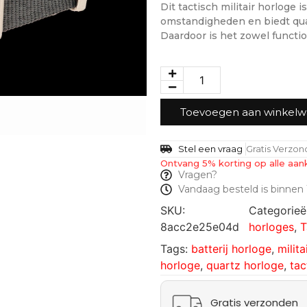
Dit tactisch militair horloge
omstandigheden en biedt qua
Daardoor is het zowel functio
Toevoegen aan winkel
Stel een vraag
Gratis Verzo
Ontvang 5% korting op alle aan
Vragen?
Vandaag besteld is binnen 
SKU:
Categorieë
8acc2e25e04d
horloges
,
T
Tags:
batterij horloge
,
milita
horloge
,
quartz horloge
,
tac
Gratis verzonden