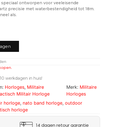
 is speciaal ontworpen voor veeleisende
rtz precisie met waterbestendigheid tot 18m.
neel als.
wagen
nden
kopen.
10 werkdagen in huis!
n:
Horloges
,
Militaire
Merk:
Militaire
actisch Militair Horloge
Horloges
ir horloge
,
nato band horloge
,
outdoor
tisch horloge
14 dagen retour garantie