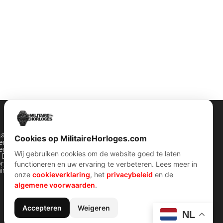
halen
Contact Info
Cookies op MilitaireHorloges.com
ten horloges
Wijnstraat 75 3311 BT Dordrecht
ers horloges
Nederland
Wij gebruiken cookies om de website goed te laten
y Dozen
ory van WOII
Kvk: 74829491
functioneren en uw ervaring te verbeteren. Lees meer in
Info@militairehorloges.com
airre horloges
onze
cookieverklaring
, het
privacybeleid
en de
algemene voorwaarden
.
Accepteren
Weigeren
NL