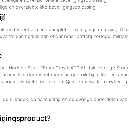
en veilige en overzichtelijke beveiligingsoplossing.
lige en overzichtelijke beveiligingsoplossing.
jf
als onderdeel van een complete beveiligingsoplossing. D
vante kenmerken zijn onder meer batterij horloge, militair
e
tair Horloge Strap 18mm Grey NATO Militair Horloge Strap st
rusting. Hierdoor is dit model in gebruik bij militairen, avo
tionaliteit met stoer design. Quartz uurwerk: nauwkeurig 
, de kijkhoek, de aansluiting en de overige onderdelen van j
ligingsproduct?