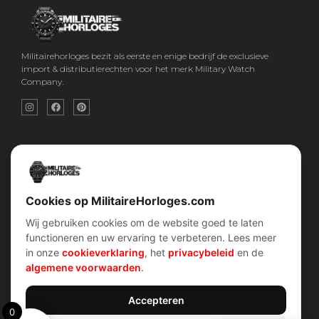
Militairehorloges bezit als eerste en enige bedrijf de exclusieve
import & distributierechten voor het merk Military Watch
Company.
Snel menu
Categorieën
Home
Horloges
Over ons
Militaire horloges
Contact
Digitaal Militair Horloge
Account
Chronograaf Militair Horloge
Shop
Tactisch Militair Horloge
Cookies op MilitaireHorloges.com
Wij gebruiken cookies om de website goed te laten
klantenservice
Verhalen
functioneren en uw ervaring te verbeteren. Lees meer
Voorwaarden (AV)
Piloten horloges
in onze
cookieverklaring
, het
privacybeleid
en de
Verzend & retour
Duikers horloges
Garantiebeleid
Dirty Dozen
algemene voorwaarden
.
Privacybeleid
History van WOII
Cookiebeleid
Militairre horloges
Accepteren
0