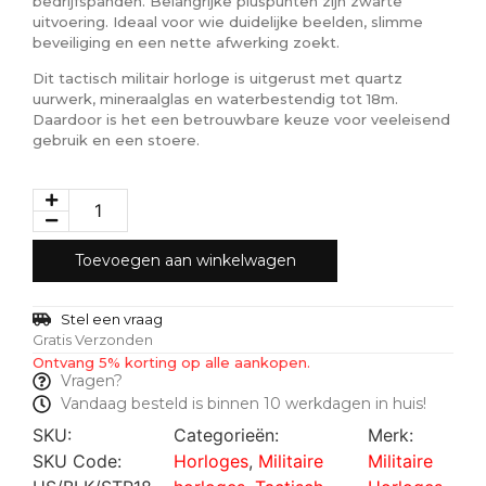
bedrijfspanden. Belangrijke pluspunten zijn zwarte
uitvoering. Ideaal voor wie duidelijke beelden, slimme
beveiliging en een nette afwerking zoekt.
Dit tactisch militair horloge is uitgerust met quartz
uurwerk, mineraalglas en waterbestendig tot 18m.
Daardoor is het een betrouwbare keuze voor veeleisend
gebruik en een stoere.
Toevoegen aan winkelwagen
Stel een vraag
Gratis Verzonden
Ontvang 5% korting op alle aankopen.
Vragen?
Vandaag besteld is binnen 10 werkdagen in huis!
SKU:
Categorieën:
Merk:
SKU Code:
Horloges
,
Militaire
Militaire