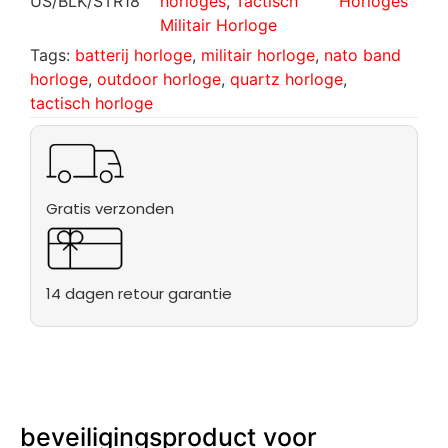
US/BLK/STR18
horloges
,
Tactisch
Horloges
Militair Horloge
Tags:
batterij horloge
,
militair horloge
,
nato band
horloge
,
outdoor horloge
,
quartz horloge
,
tactisch horloge
Gratis verzonden
14 dagen retour garantie
beveiligingsproduct voor