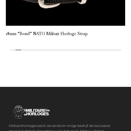
18mm “Bond” NATO Militair Horloge Strap
Militairehorloges bezit als eerste en enige bedrijf de exclusieve
import & distributierechten voor het merk Military Watch