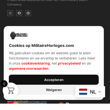
Company.
Snel menu
Categorieën
Home
Horloges
Over ons
Militaire horloges
Contact
Digitaal Militair Horloge
Account
Chronograaf Militair Horloge
Shop
Tactisch Militair Horloge
Cookies op MilitaireHorloges.com
Wij gebruiken cookies om de website goed te laten
klantenservice
Verhalen
functioneren en uw ervaring te verbeteren. Lees meer
Voorwaarden (AV)
Piloten horloges
in onze
cookieverklaring
, het
privacybeleid
en de
Verzend & retour
Duikers horloges
Garantiebeleid
Dirty Dozen
algemene voorwaarden
.
Privacybeleid
History van WOII
Cookiebeleid
Militairre horloges
Accepteren
0
Weigeren
Contact Info
NL
Wijnstraat 75 3311 BT Dordrecht Nederland
Kvk: 74829491
Info@militairehorloges.com