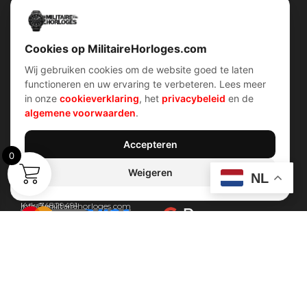
Snel menu
Categorieën
Home
Horloges
Over ons
Militaire horloges
Contact
Digitaal Militair Horloge
Account
Chronograaf Militair Horloge
Shop
Tactisch Militair Horloge
Cookies op MilitaireHorloges.com
Wij gebruiken cookies om de website goed te laten
klantenservice
Verhalen
functioneren en uw ervaring te verbeteren. Lees meer
Voorwaarden (AV)
Piloten horloges
in onze
cookieverklaring
, het
privacybeleid
en de
Verzend & retour
Duikers horloges
Garantiebeleid
Dirty Dozen
algemene voorwaarden
.
Privacybeleid
History van WOII
Cookiebeleid
Militairre horloges
Accepteren
0
Weigeren
Contact Info
NL
Wijnstraat 75 3311 BT Dordrecht Nederland
Kvk: 74829491
Info@militairehorloges.com
© 2026 MilitaireHorloges.com
Duitsland
|
Spanje
|
Nederland
Webdesign door:
Sanum B.V.