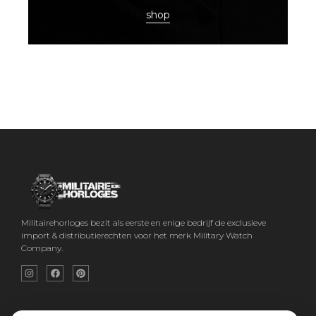
shop
Militairehorloges bezit als eerste en enige bedrijf de exclusieve
import & distributierechten voor het merk Military Watch
Company.