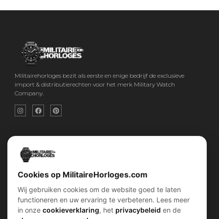
Militairehorloges bezit als eerste en enige bedrijf de exclusieve
import & distributierechten voor het merk Military Watch
Company.
Snel menu
Categorieën
Home
Horloges
Over ons
Militaire horloges
Contact
Digitaal Militair Horloge
Account
Chronograaf Militair Horloge
Shop
Tactisch Militair Horloge
Cookies op MilitaireHorloges.com
Wij gebruiken cookies om de website goed te laten
klantenservice
Verhalen
functioneren en uw ervaring te verbeteren. Lees meer
Voorwaarden (AV)
Piloten horloges
in onze
cookieverklaring
, het
privacybeleid
en de
Verzend & retour
Duikers horloges
Garantiebeleid
Dirty Dozen