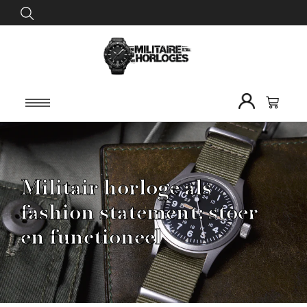
Militair horloge als
fashion statement: stoer
en functioneel