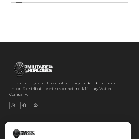
Militairehorloges bezit als eerste en enige bedrijf de exclusieve
import & distributierechten voor het merk Military Watch
Company.
Snel menu
Categorieën
Home
Horloges
Over ons
Militaire horloges
Contact
Digitaal Militair Horloge