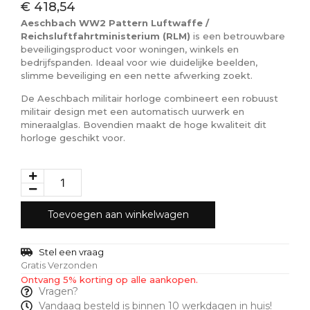
€
418,54
Aeschbach WW2 Pattern Luftwaffe /
Reichsluftfahrtministerium (RLM)
is een betrouwbare
beveiligingsproduct voor woningen, winkels en
bedrijfspanden. Ideaal voor wie duidelijke beelden,
slimme beveiliging en een nette afwerking zoekt.
De Aeschbach militair horloge combineert een robuust
militair design met een automatisch uurwerk en
mineraalglas. Bovendien maakt de hoge kwaliteit dit
horloge geschikt voor.
Toevoegen aan winkelwagen
Stel een vraag
Gratis Verzonden
Ontvang 5% korting op alle aankopen.
Vragen?
Vandaag besteld is binnen 10 werkdagen in huis!