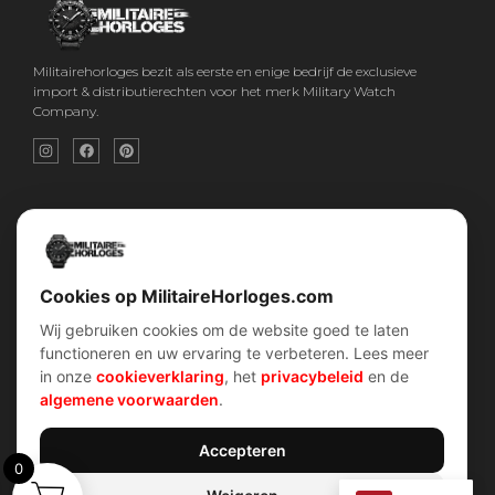
Militairehorloges bezit als eerste en enige bedrijf de exclusieve
import & distributierechten voor het merk Military Watch
Company.
Snel menu
Categorieën
Home
Horloges
Over ons
Militaire horloges
Contact
Digitaal Militair Horloge
Account
Chronograaf Militair Horloge
Shop
Tactisch Militair Horloge
Cookies op MilitaireHorloges.com
Wij gebruiken cookies om de website goed te laten
klantenservice
Verhalen
functioneren en uw ervaring te verbeteren. Lees meer
Voorwaarden (AV)
Piloten horloges
in onze
cookieverklaring
, het
privacybeleid
en de
Verzend & retour
Duikers horloges
Garantiebeleid
Dirty Dozen
algemene voorwaarden
.
Privacybeleid
History van WOII
Cookiebeleid
Militairre horloges
Accepteren
0