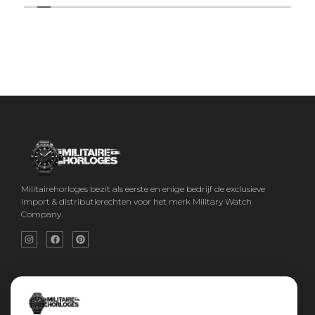
Militairehorloges bezit als eerste en enige bedrijf de exclusieve
import & distributierechten voor het merk Military Watch
Company.
Snel menu
Categorieën
Home
Horloges
Over ons
Militaire horloges
Contact
Digitaal Militair Horloge