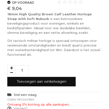
☆
☆
☆
☆
☆
OP VOORAAD
€
9,04
18mm High Quality Brown Calf Leather Horloge
Strap with Soft Nubuck
is een betrouwbare
beveiligingsproduct voor woningen, winkels en
bedrijfspanden. Ideaal voor wie duidelijke beelden,
slimme beveiliging en een nette afwerking zoekt.
Dit tactisch militair horloge is speciaal ontworpen voor
veeleisende omstandigheden en biedt quartz precisie
met waterbestendigheid tot 18m. Daardoor is het zowel
functioneel als.
Toevoegen aan winkelwagen
Stel een vraag
Gratis Verzonden
Ontvang 5% korting op alle aankopen.
Vragen?