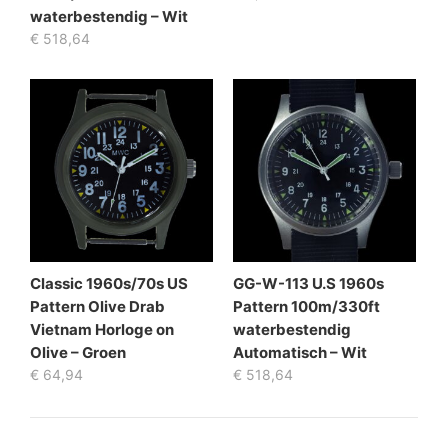
waterbestendig – Wit
€
518,64
Classic 1960s/70s US
GG-W-113 U.S 1960s
Pattern Olive Drab
Pattern 100m/330ft
Vietnam Horloge on
waterbestendig
Olive – Groen
Automatisch – Wit
€
64,94
€
518,64