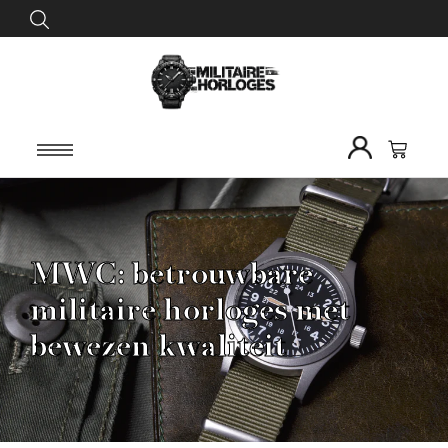
MWC: betrouwbare
militaire horloges met
bewezen kwaliteit