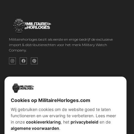
Militairehorloges bezit als eerste en enige bedrijf de exclusieve
import & distributierechten voor het merk Military Watch
Company.
Snel menu
Categorieën
Home
Horloges
Over ons
Militaire horloges
Contact
Digitaal Militair Horloge
Account
Chronograaf Militair Horloge
Shop
Tactisch Militair Horloge
Cookies op MilitaireHorloges.com
Wij gebruiken cookies om de website goed te laten
klantenservice
Verhalen
functioneren en uw ervaring te verbeteren. Lees meer
Voorwaarden (AV)
Piloten horloges
in onze
cookieverklaring
, het
privacybeleid
en de
Verzend & retour
Duikers horloges
Garantiebeleid
Dirty Dozen
algemene voorwaarden
.
Privacybeleid
History van WOII
Cookiebeleid
Militairre horloges